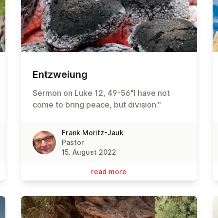
Entz­wei­ung
Sermon on Luke 12, 49-56"I have not
come to bring peace, but division."
Frank Moritz-Jauk
Pastor
15. August 2022
read more