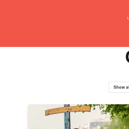
UMC Austria
Über uns
Gemein
Show al