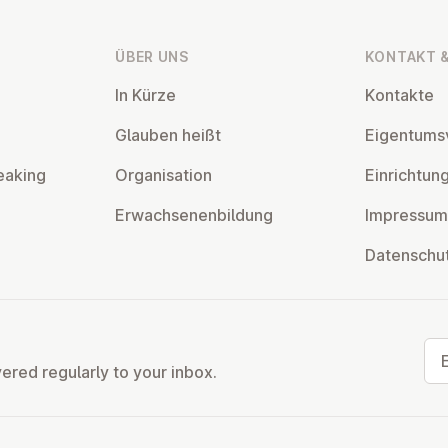
ÜBER UNS
KONTAKT &
In Kürze
Kontakte
Glauben heißt
Ei­gentums­
eaking
Or­gan­isa­tion
Ein­rich­tun
Er­wach­sen­en­bildung
Impressum
Datens­chu
Ema
vered regularly to your inbox.