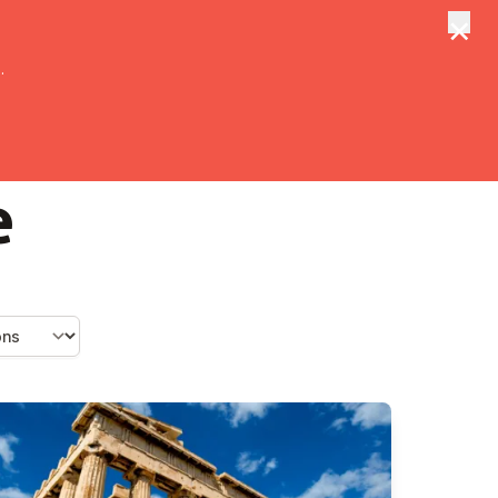
×
tungen
Suche
.
e