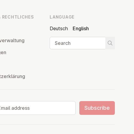
 RECHT­LICHES
LANGUAGE
Deutsch
English
Search
ver­wal­tung
Start searc
­gen
tzerklärung
il address
Subscribe