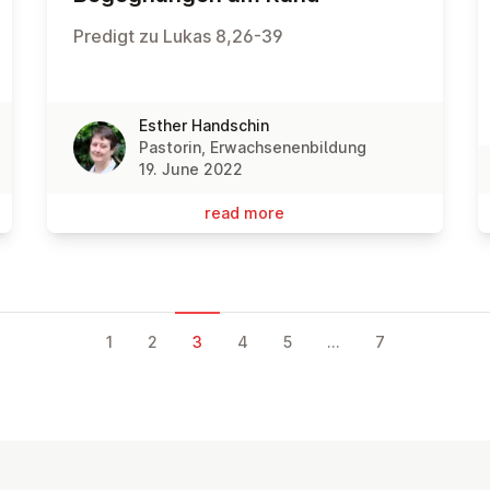
Predigt zu Lukas 8,26-39
Esther Handschin
Pastorin, Erwachsenenbildung
19. June 2022
read more
1
2
3
4
5
...
7