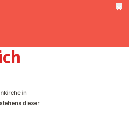
×
tungen
Suche
.
eich
nkirche in
estehens dieser