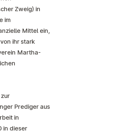
cher Zweig) in
e im
zielle Mittel ein,
on ihr stark
verein Martha-
lichen
 zur
nger Prediger aus
beit in
 in dieser