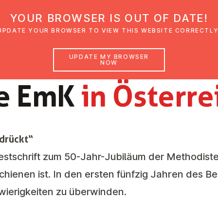
YOUR BROWSER IS OUT OF DATE!
den
Glaubensimpulse
News
Veranstal
UPDATE YOUR BROWSER TO VIEW THIS WEBSITE CORRECTLY
UPDATE MY BROWSER
NOW
GESCHICHTE
e EmK
in Ös­ter­r
rdrückt“
 Festschrift zum 50-Jahr-Jubiläum der Methodiste
schienen ist. In den ersten fünfzig Jahren des B
hwierigkeiten zu überwinden.