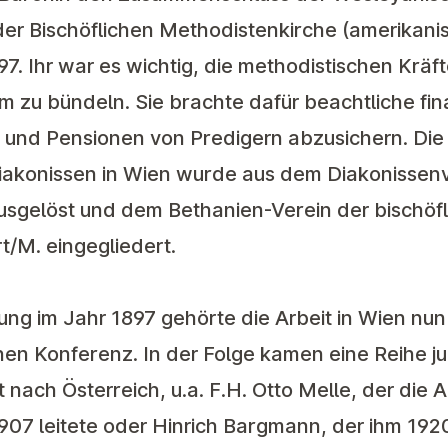
er Bischöflichen Methodistenkirche (amerikanis
7. Ihr war es wichtig, die methodistischen Kräft
zu bündeln. Sie brachte dafür beachtliche finan
nd Pensionen von Predigern abzusichern. Die v
Diakonissen in Wien wurde aus dem Diakonissen
usgelöst und dem Bethanien-Verein der bischöf
t/M. eingegliedert.
ung im Jahr 1897 gehörte die Arbeit in Wien nun
en Konferenz. In der Folge kamen eine Reihe ju
ach Österreich, u.a. F.H. Otto Melle, der die Ar
07 leitete oder Hinrich Bargmann, der ihm 1920