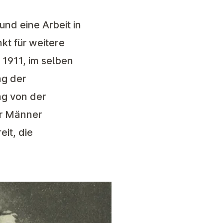
nd eine Arbeit in
kt für weitere
1911, im selben
ng der
ng von der
er Männer
it, die