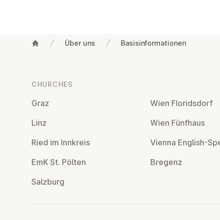
Über uns
Basisinformationen
Footer
CHURCHES
Graz
Wien Flor­idsdorf
Linz
Wien Fünfhaus
Ried im Innkreis
Vienna English-Sp
EmK St. Pölten
Bregenz
Salzburg