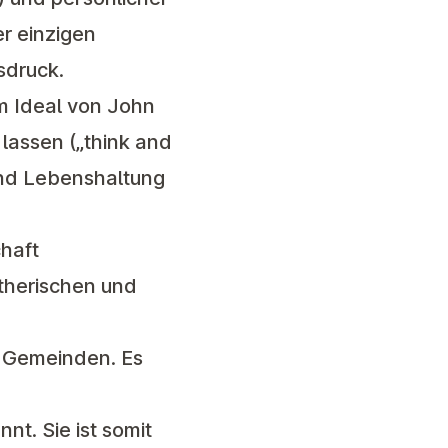
r einzigen
sdruck.
em Ideal von John
 lassen („think and
 und Lebenshaltung
chaft
utherischen und
ht Gemeinden. Es
t. Sie ist somit