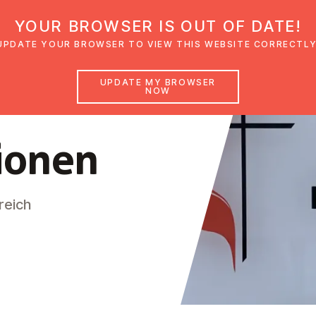
YOUR BROWSER IS OUT OF DATE!
den
Glaubensimpulse
News
Veranstal
UPDATE YOUR BROWSER TO VIEW THIS WEBSITE CORRECTLY
UPDATE MY BROWSER
NOW
ionen
reich