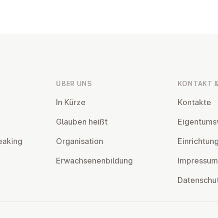
ÜBER UNS
KONTAKT &
In Kürze
Kontakte
Glauben heißt
Ei­gentums­
eaking
Or­gan­isa­tion
Ein­rich­tun
Er­wach­sen­en­bildung
Impressum
Datens­chu