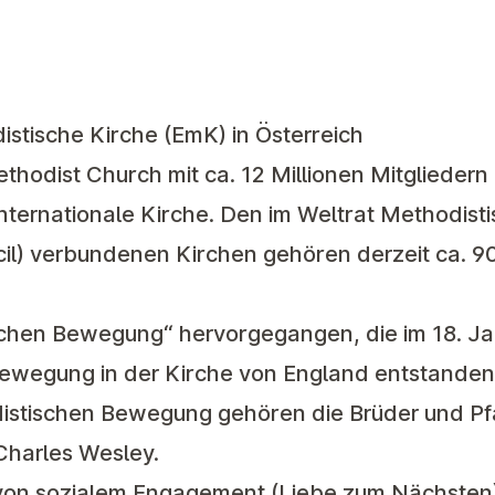
stische Kirche (EmK) in Österreich
Methodist Church mit ca. 12 Millionen Mitgliedern
nternationale Kirche. Den im Weltrat Methodist
il) verbundenen Kirchen gehören derzeit ca. 90
ischen Bewegung“ hervorgegangen, die im 18. Ja
bewegung in der Kirche von England entstanden 
stischen Bewegung gehören die Brüder und Pfa
Charles Wesley.
von sozialem Engagement (Liebe zum Nächsten)