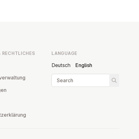
 RECHT­LICHES
LANGUAGE
Deutsch
English
Search
ver­wal­tung
Start searc
­gen
tzerklärung