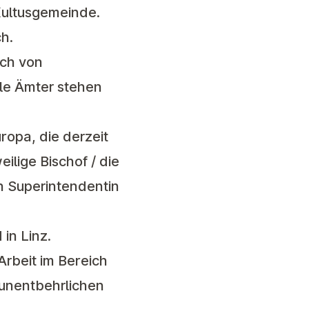
 Kultusgemeinde.
h.
sch von
lle Ämter stehen
uropa
, die derzeit
eilige Bischof / die
en Superintendentin
in Linz.
Arbeit im Bereich
 unentbehrlichen