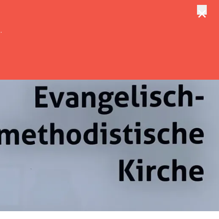
×
tungen
Suche
.