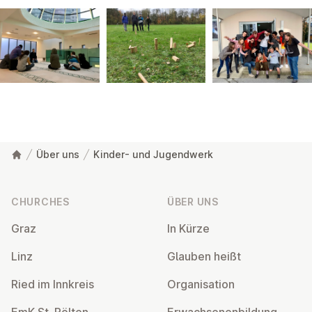
Über uns
Kinder- und Jugendwerk
Footer
CHURCHES
ÜBER UNS
Graz
In Kürze
Linz
Glauben heißt
Ried im Innkreis
Or­gan­isa­tion
EmK St. Pölten
Er­wach­sen­en­bildung