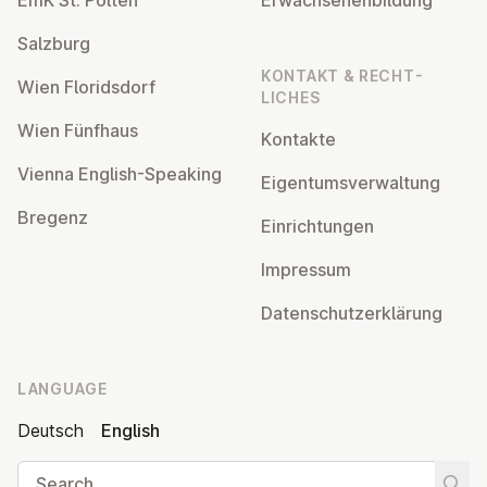
Salzburg
KONTAKT & RECHT­
Wien Flor­idsdorf
LICHES
Wien Fünfhaus
Kontakte
Vienna English-Speaking
Ei­gentums­ver­wal­tung
Bregenz
Ein­rich­tun­gen
Impressum
Datens­chutzerklärung
LANGUAGE
Deutsch
English
Search