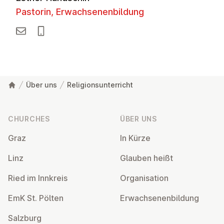
Pastorin, Erwachsenenbildung
Über uns
Religionsunterricht
Footer
CHURCHES
ÜBER UNS
Graz
In Kürze
Linz
Glauben heißt
Ried im Innkreis
Or­gan­isa­tion
EmK St. Pölten
Er­wach­sen­en­bildung
Salzburg