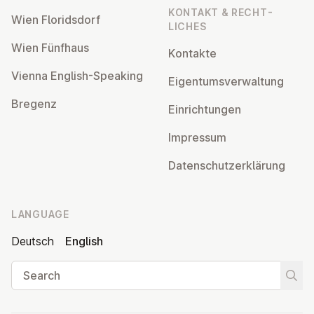
KONTAKT & RECHT­
Wien Flor­idsdorf
LICHES
Wien Fünfhaus
Kontakte
Vienna English-Speaking
Ei­gentums­ver­wal­tung
Bregenz
Ein­rich­tun­gen
Impressum
Datens­chutzerklärung
LANGUAGE
Deutsch
English
Search
Start