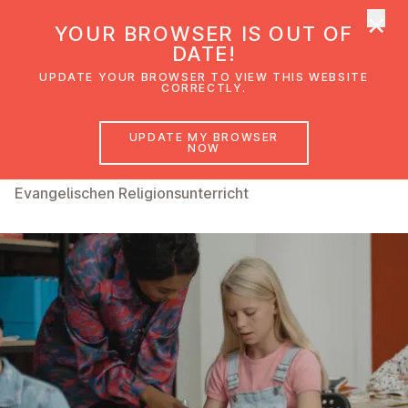
×
UMC Austria
YOUR BROWSER IS OUT OF
Ope
DATE!
UPDATE YOUR BROWSER TO VIEW THIS WEBSITE
CORRECTLY.
Religionsunterricht
UPDATE MY BROWSER
NOW
Methodistisch getaufte Kinder besuchen den
Evangelischen Religionsunterricht