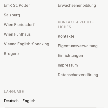
EmK St. Pölten
Er­wach­sen­en­bildung
Salzburg
KONTAKT & RECHT­
Wien Flor­idsdorf
LICHES
Wien Fünfhaus
Kontakte
Vienna English-Speaking
Ei­gentums­ver­wal­tung
Bregenz
Ein­rich­tun­gen
Impressum
Datens­chutzerklärung
LANGUAGE
Deutsch
English