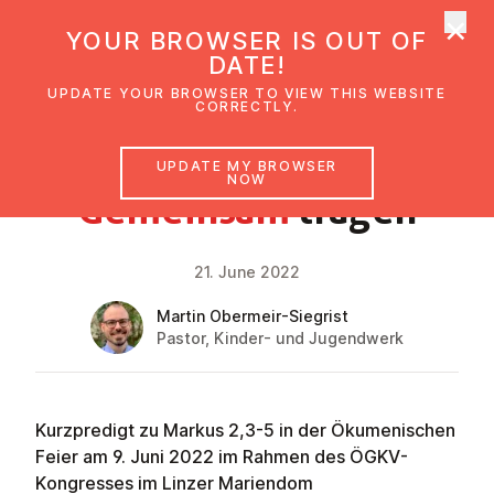
×
UMC Austria
YOUR BROWSER IS OUT OF
Ope
DATE!
UPDATE YOUR BROWSER TO VIEW THIS WEBSITE
CORRECTLY.
FAITH IMPULSE
UPDATE MY BROWSER
NOW
Gemeinsam
tragen
21. June 2022
Martin Obermeir-Siegrist
Pastor, Kinder- und Jugendwerk
Kurzpredigt zu Markus 2,3-5 in der Ökumenischen
Feier am 9. Juni 2022 im Rahmen des
ÖGKV
-
Kongresses im Linzer Mariendom