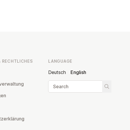
 RECHT­LICHES
LANGUAGE
Deutsch
English
Search
ver­wal­tung
Start searc
­gen
tzerklärung