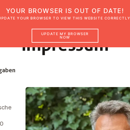
YOUR BROWSER IS OUT OF DATE!
den
Glaubensimpulse
News
Veranstal
UPDATE YOUR BROWSER TO VIEW THIS WEBSITE CORRECTLY
UPDATE MY BROWSER
Impressum
NOW
ngaben
sche
50