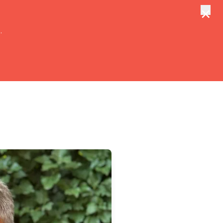
×
tungen
Suche
.