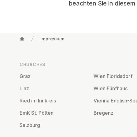
beachten Sie in diesem
Impressum
Footer
CHURCHES
Graz
Wien Flor­idsdorf
Linz
Wien Fünfhaus
Ried im Innkreis
Vienna English-Sp
EmK St. Pölten
Bregenz
Salzburg