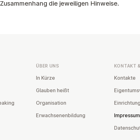
 Zusammenhang die jeweiligen Hinweise.
ÜBER UNS
KONTAKT &
In Kürze
Kontakte
Glauben heißt
Ei­gentums­
eaking
Or­gan­isa­tion
Ein­rich­tun
Er­wach­sen­en­bildung
Impressum
Datens­chu