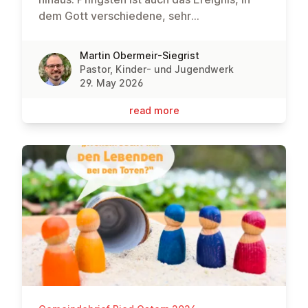
dem Gott verschiedene, sehr
unterschiedliche Menschen miteinander
verbindet. Wir hoffen, dass Gottes Geist
Martin Obermeir-Siegrist
auch bei der Rieder Kirchenroas im Rahmen
Pastor, Kinder- und Jugendwerk
der Langen Nacht der Kirchen Menschen
29. May 2026
über die Grenzen ihrer religiösen
read more
Traditionen hinweg miteinander verbindet!
🔥🔥🔥