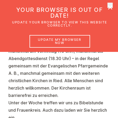
×
UMC Austria
YOUR BROWSER IS OUT OF
Op
DATE!
UPDATE YOUR BROWSER TO VIEW THIS WEBSITE
CORRECTLY.
Feiern Sie mit!
UPDATE MY BROWSER
NOW
Unsere Gottesdienste finden
sonntags
statt –
manchmal am Vormittag (10 Uhr), manchmal als
Abendgottesdienst (18.30 Uhr) – in der Regel
gemeinsam mit der Evangelischen Pfarrgemeinde
A. B., manchmal gemeinsam mit den weiteren
christlichen Kirchen in Ried. Alle Menschen sind
herzlich willkommen. Der Kirchenraum ist
barrierefrei zu erreichen.
Unter der Woche treffen wir uns zu Bibelstunde
und Frauenkreis. Auch dazu laden wir Sie herzlich
ein.