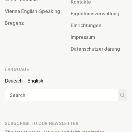
Kontakte
Vienna English-Speaking
Ei­gentums­ver­wal­tung
Bregenz
Ein­rich­tun­gen
Impressum
Datens­chutzerklärung
LANGUAGE
Deutsch
English
Search
Start
SUBSCRIBE TO OUR NEWSLETTER