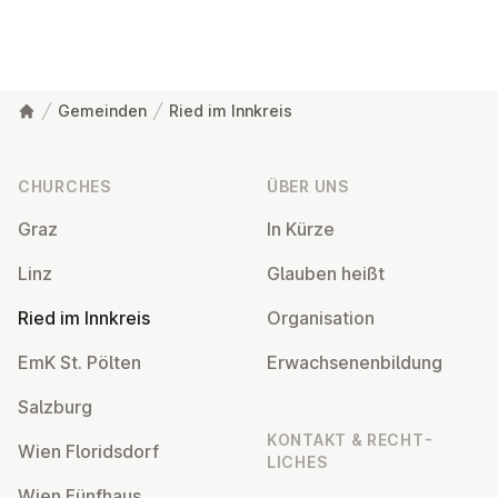
Gemeinden
Ried im Innkreis
Footer
CHURCHES
ÜBER UNS
Graz
In Kürze
Linz
Glauben heißt
Ried im Innkreis
Or­gan­isa­tion
EmK St. Pölten
Er­wach­sen­en­bildung
Salzburg
KONTAKT & RECHT­
Wien Flor­idsdorf
LICHES
Wien Fünfhaus