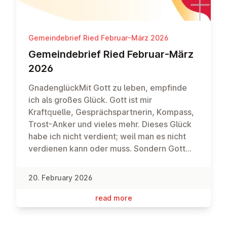
Gemeindebrief Ried Februar-März 2026
Ge­meinde­brief Ried Februar-März
2026
GnadenglückMit Gott zu leben, empfinde
ich als großes Glück. Gott ist mir
Kraftquelle, Gesprächspartnerin, Kompass,
Trost-Anker und vieles mehr. Dieses Glück
habe ich nicht verdient; weil man es nicht
verdienen kann oder muss. Sondern Gott
hat es geschenkt. Das nennen wir Gnade.In
meinem Leben und in unserer Welt gibt es
20. February 2026
aber auch vieles, das nicht unbedingt
glücklich macht. Manchmal sind Schicksale
read more
in meiner Umgebung sowie die Krisen und
Ungerechtigkeiten in der Welt für mich