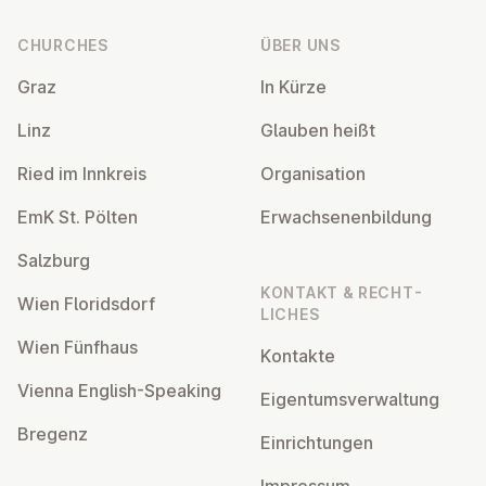
CHURCHES
ÜBER UNS
Graz
In Kürze
Linz
Glauben heißt
Ried im Innkreis
Or­gan­isa­tion
EmK St. Pölten
Er­wach­sen­en­bildung
Salzburg
KONTAKT & RECHT­
Wien Flor­idsdorf
LICHES
Wien Fünfhaus
Kontakte
Vienna English-Speaking
Ei­gentums­ver­wal­tung
Bregenz
Ein­rich­tun­gen