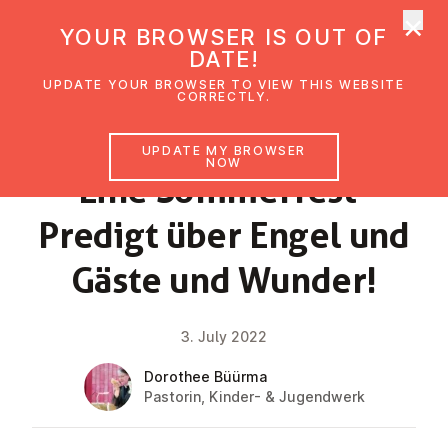
×
UMC Austria
YOUR BROWSER IS OUT OF
Ope
DATE!
UPDATE YOUR BROWSER TO VIEW THIS WEBSITE
CORRECTLY.
FAITH IMPULSE
UPDATE MY BROWSER
NOW
Eine Som­mer­fest-
Predigt über Engel und
Gäste und Wunder!
3. July 2022
Dorothee Büürma
Pastorin, Kinder- & Jugendwerk