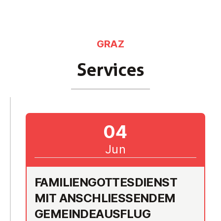
GRAZ
Services
04
Jun
FAM­I­LI­EN­GOTTES­DI­ENST
MIT AN­SCHLIESSEN­DEM G
E­MEIN­DEAU­S­FLUG