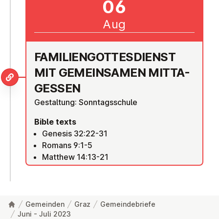
06
Aug
FAM­I­LI­EN­GOTTES­DI­ENST
MIT GE­MEIN­SAMEN MIT­TA­
GESSEN
Gestaltung: Sonntagsschule
Bible texts
Genesis 32:22-31
Romans 9:1-5
Matthew 14:13-21
Gemeinden
Graz
Gemeindebriefe
Juni - Juli 2023