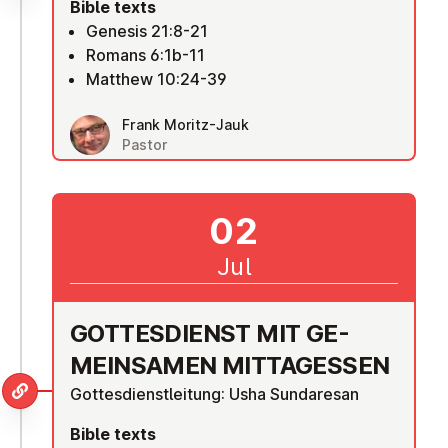
Bible texts
Genesis 21:8-21
Romans 6:1b-11
Matthew 10:24-39
Frank Moritz-Jauk
Pastor
02
Jul
GOTTES­DI­ENST MIT GE­
MEIN­SAMEN MIT­TA­GESSEN
Gottesdienstleitung: Usha Sundaresan
Bible texts