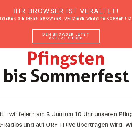
IHR BROWSER IST VERALTET!
den
Glaubensimpulse
News
Veranstal
ISIEREN SIE IHREN BROWSER, UM DIESE WEBSITE KORREKT 
DEN BROWSER JETZT
AKTUALISIEREN
GEMEINDEBRIEF LINZ JUNI 2025
Pfingsten
bis Som­mer­fest
it – wir feiern am
9. Juni um 10 Uhr
unseren
Pfin
Radios und auf ORF III live übertragen wird. Wir