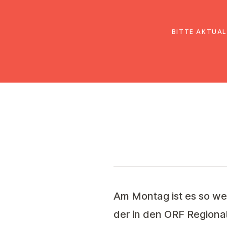
EmK Österreich
Über uns
Gemein
BITTE AKTUAL
Am
Montag
ist es so we
der in den ORF Regional-