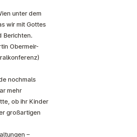
 Wien unter dem
as wir mit Gottes
d Berichten.
tin Obermeir-
ralkonferenz)
rde nochmals
aar mehr
te, ob ihr Kinder
ser großartigen
taltungen –