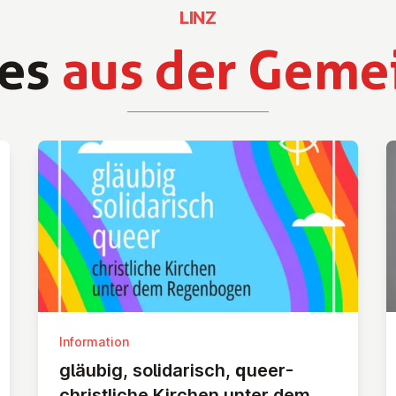
LINZ
es
aus der Geme
Information
gläubig, so­li­da­risch, queer-
christ­li­che Kirchen unter dem