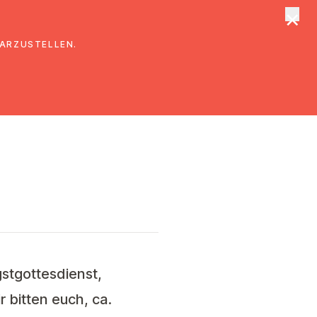
×
tungen
Suche
DARZUSTELLEN.
gstgottesdienst
,
 bitten euch, ca.