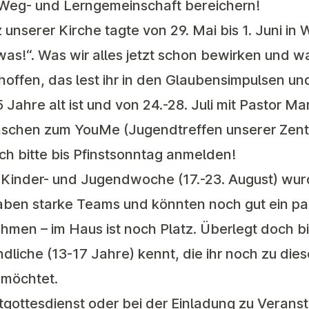
Weg- und Lerngemeinschaft bereichern!
z
unserer Kirche tagte von 29. Mai bis 1. Juni in
was!
“. Was wir alles jetzt schon bewirken und w
hoffen, das lest ihr in den Glaubensimpulsen un
 Jahre alt ist und von
24.-28. Juli
mit Pastor Mar
enschen zum
YouMe
(Jugendtreffen unserer Zent
ch bitte bis Pfinstsonntag anmelden!
e
Kinder- und Jugendwoche
(17.-23. August) wu
haben starke Teams und könnten noch gut ein p
men – im Haus ist noch Platz. Überlegt doch bit
dliche (13-17 Jahre) kennt, die ihr noch zu die
 möchtet.
gstgottesdienst oder bei der Einladung zu Verans