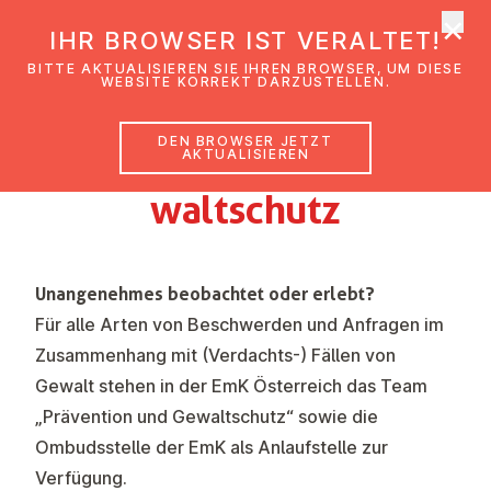
×
EmK Österreich
IHR BROWSER IST VERALTET!
Men
BITTE AKTUALISIEREN SIE IHREN BROWSER, UM DIESE
WEBSITE KORREKT DARZUSTELLEN.
DEN BROWSER JETZT
Präven­tion
und
Ge­
AKTUALISIEREN
walts­chutz
Unangenehmes beobachtet oder erlebt?
Für alle Arten von Beschwerden und Anfragen im
Zusammenhang mit (Verdachts-) Fällen von
Gewalt stehen in der EmK Österreich das
Team
„Prävention und Gewaltschutz“
sowie die
Ombudsstelle der EmK
als Anlaufstelle zur
Verfügung.