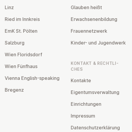
Linz
Glauben heißt
Ried im Innkreis
Er­wach­se­nen­bil­dung
EmK St. Pölten
Frau­en­netz­werk
Salzburg
Kinder- und Ju­gend­werk
Wien Flo­rids­dorf
KONTAKT & RECHT­LI­
Wien Fünfhaus
CHES
Vienna English-speaking
Kontakte
Bregenz
Ei­gen­tums­ver­wal­tung
Ein­rich­tun­gen
Impressum
Da­ten­schutz­er­klä­rung