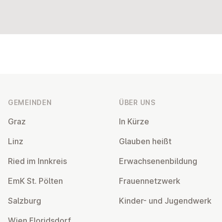
Fußzeile
GEMEINDEN
ÜBER UNS
Graz
In Kürze
Linz
Glauben heißt
Ried im Innkreis
Er­wach­se­nen­bil­dung
EmK St. Pölten
Frau­en­netz­werk
Salzburg
Kinder- und Ju­gend­werk
Wien Flo­rids­dorf