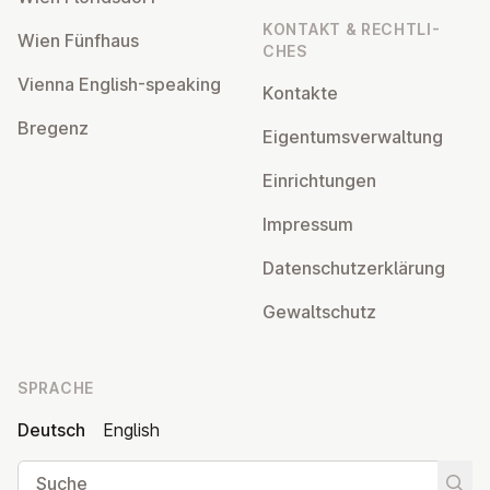
KONTAKT & RECHT­LI­
Wien Fünfhaus
CHES
Vienna English-speaking
Kontakte
Bregenz
Ei­gen­tums­ver­wal­tung
Ein­rich­tun­gen
Impressum
Da­ten­schutz­er­klä­rung
Ge­walt­schutz
SPRACHE
Deutsch
English
Suche