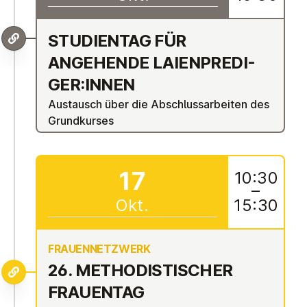
STU­DI­EN­TAG FÜR
ANGEHENDE LAI­EN­PRE­DI­
GER:INNEN
Austausch über die Abschlussarbeiten des
Grundkurses
17
10:30
–
Okt.
15:30
FRAUEN­NETZWERK
26. ME­THO­DIS­TI­SCHER
FRAUENTAG