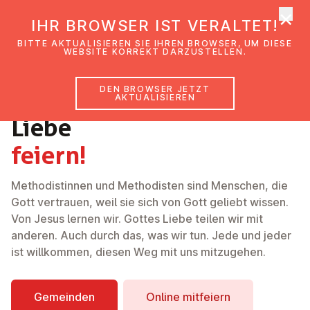
×
EmK Österreich
IHR BROWSER IST VERALTET!
Men
BITTE AKTUALISIEREN SIE IHREN BROWSER, UM DIESE
WEBSITE KORREKT DARZUSTELLEN.
DEN BROWSER JETZT
Gottes
AKTUALISIEREN
Liebe
feiern!
Methodistinnen und Methodisten sind Menschen, die
Gott vertrauen, weil sie sich von Gott geliebt wissen.
Von Jesus lernen wir. Gottes Liebe teilen wir mit
anderen. Auch durch das, was wir tun. Jede und jeder
ist willkommen, diesen Weg mit uns mitzugehen.
Gemeinden
Online mitfeiern