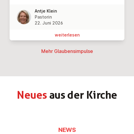
Antje Klein
Pastorin
22. Juni 2026
wei­ter­le­sen
Mehr Glau­bens­im­pul­se
Neues
aus der Kirche
NEWS