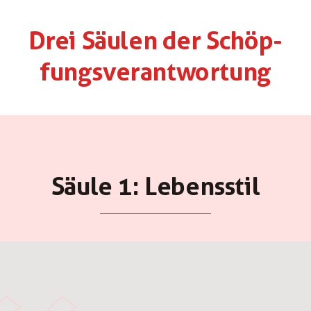
Drei Säulen der Schöp­
fungs­ver­ant­wor­tung
Säule 1: Le­bens­stil