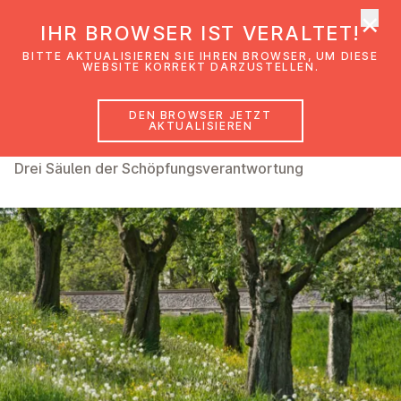
×
EmK Österreich
IHR BROWSER IST VERALTET!
Men
BITTE AKTUALISIEREN SIE IHREN BROWSER, UM DIESE
WEBSITE KORREKT DARZUSTELLEN.
DEN BROWSER JETZT
Schöpfungsverantwortung
AKTUALISIEREN
Drei Säulen der Schöpfungsverantwortung