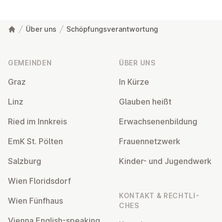
Über uns
Schöpfungsverantwortung
Fußzeile
GEMEINDEN
ÜBER UNS
Graz
In Kürze
Linz
Glauben heißt
Ried im Innkreis
Er­wach­se­nen­bil­dung
EmK St. Pölten
Frau­en­netz­werk
Salzburg
Kinder- und Ju­gend­werk
Wien Flo­rids­dorf
KONTAKT & RECHT­LI­
Wien Fünfhaus
CHES
Vienna English-speaking