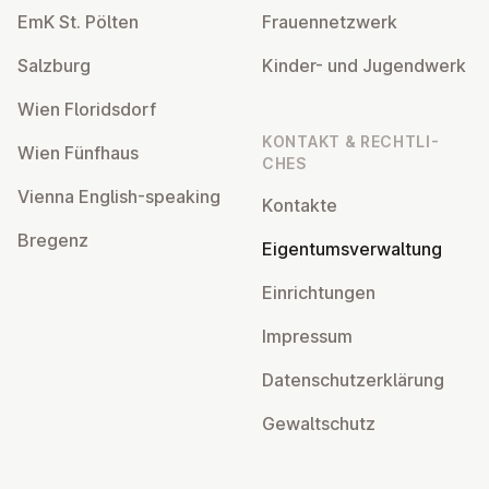
EmK St. Pölten
Frau­en­netz­werk
Salzburg
Kinder- und Ju­gend­werk
Wien Flo­rids­dorf
KONTAKT & RECHT­LI­
Wien Fünfhaus
CHES
Vienna English-speaking
Kontakte
Bregenz
Ei­gen­tums­ver­wal­tung
Ein­rich­tun­gen
Impressum
Da­ten­schutz­er­klä­rung
Ge­walt­schutz