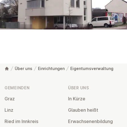
MapLibre
Über uns
Einrichtungen
Eigentumsverwaltung
Fußzeile
GEMEINDEN
ÜBER UNS
Eigentumsverwaltung
Graz
In Kürze
Prechtlerstr. 25
4030 Linz
Linz
Glauben heißt
ev (at) emk.at
+43 732 657137
Ried im Innkreis
Er­wach­se­nen­bil­dung