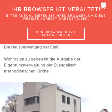
×
EmK Österreich
IHR BROWSER IST VERALTET!
Men
BITTE AKTUALISIEREN SIE IHREN BROWSER, UM DIESE
WEBSITE KORREKT DARZUSTELLEN.
DEN BROWSER JETZT
Eigentumsverwaltung
AKTUALISIEREN
Die Hausverwaltung der EmK
Wohnraum zu geben ist die Aufgabe der
Eigentumsverwaltung der Evangelisch-
methodistischen Kirche.