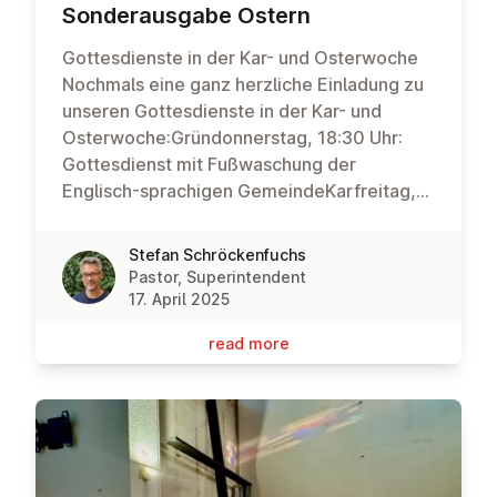
Son­deraus­gabe Ostern
Gottesdienste in der Kar- und Osterwoche
Nochmals eine ganz herzliche Einladung zu
unseren Gottesdienste in der Kar- und
Osterwoche:Gründonnerstag, 18:30 Uhr:
Gottesdienst mit Fußwaschung der
Englisch-sprachigen GemeindeKarfreitag,
18:30 Uhr: Gottesdienst mit Lesung der
PassionsgeschichteKarsamstag, 20:00 Uhr:
Stefan Schröckenfuchs
Feier der Osternacht im
Pastor, Superintendent
KirchengartenOstersonntag, 9:30 Uhr:
17. April 2025
Ostergottesdienst mit Abendmahl,
read more
anschließend Osterbrunch