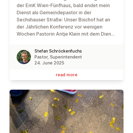
der EmK Wien-Fünfhaus, bald endet mein
Dienst als Gemeindepastor in der
Sechshauser Straße: Unser Bischof hat an
der Jährlichen Konferenz vor wenigen
Wochen Pastorin Antje Klein mit dem Dienst
in der Gemeinde Wien-Fünfhaus beauftragt.
Ihr habt in den vergangenen Wochen bereits
Stefan Schröckenfuchs
zahlreiche Gelegenheiten gehabt, sie
Pastor, Superintendent
kennen und schätzen zu lernen; und ich
24. June 2025
freue mich zu sehen, dass sie hier gut
read more
angekommen ist und herzlich aufgenommen
wird. Meine Dienstzuweisungen sind nun der
Dienst als Superintendent für die EmK
Österreich sowie als Gemeindepastor für
die Gemeinde Wien-Floridsdorf. Die neuen
Dienstzuweisungen treten mit 1. September
in Kraft; mein Dienst als Gemeindepastor
endet somit formal mit Ende August. Vorher