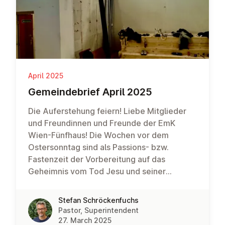
April 2025
Ge­meinde­brief April 2025
Die Auferstehung feiern! Liebe Mitglieder
und Freundinnen und Freunde der EmK
Wien-Fünfhaus! Die Wochen vor dem
Ostersonntag sind als Passions- bzw.
Fastenzeit der Vorbereitung auf das
Geheimnis vom Tod Jesu und seiner
Auferstehung gewidmet. Es ist eine Zeit, in
der wir eingeladen sind, Freiräume zu
Stefan Schröckenfuchs
schaffen. Nicht der Verzicht als
Pastor, Superintendent
Selbstzweck steht im Vordergrund. Es geht
27. March 2025