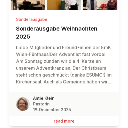
Sonderausgabe
Son­deraus­gabe Weih­nacht­en
2025
Liebe Mitglieder und Freund*innen der EmK
Wien-Fünfhaus!Der Advent ist fast vorbei.
Am Sonntag zünden wir die 4. Kerze an
unserem Adventkranz an. Der Christbaum
steht schon geschmückt (danke ESUMC!) im
Kirchensaal. Auch als Gemeinde haben wir
uns in den vergangenen Wochen
vorbereitet auf das Kommen unseres Herrn.
Antje Klein
Ein paar Eindrücke seht ihr hier auf den
Pastorin
Bildern.
19. December 2025
read more