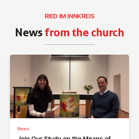
RIED IM INNKREIS
News
from the church
News
Join Our Study on the Means of