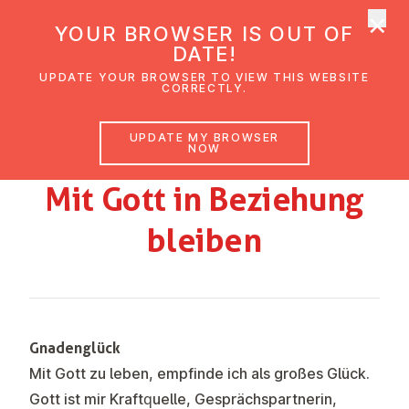
×
UMC Austria
YOUR BROWSER IS OUT OF
Ope
DATE!
UPDATE YOUR BROWSER TO VIEW THIS WEBSITE
CORRECTLY.
GEMEINDEBRIEF RIED FEBRUAR-MÄRZ
UPDATE MY BROWSER
2026
NOW
Mit Gott in Beziehung
bleiben
Gnadenglück
Mit Gott zu leben, empfinde ich als großes Glück.
Gott ist mir Kraftquelle, Gesprächspartnerin,