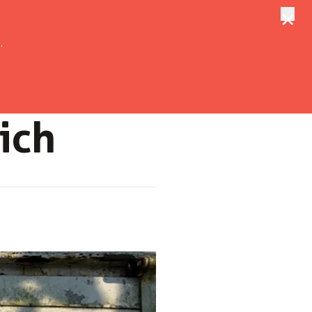
×
tungen
Suche
.
eich