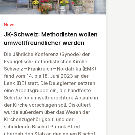
News
JK-Schweiz: Meth­od­isten wollen
um­welt­fre­und­lich­er werden
Die Jährliche Konferenz (Synode) der
Evangelisch-methodistischen Kirche
Schweiz – Frankreich – Nordafrika (EMK)
fand vom 14. bis 18. Juni 2023 an der
Lenk (BE) statt. Die Delegierten setzten
eine Arbeitsgruppe ein, die handfeste
Schritte für umweltgerechtere Abläufe in
der Kirche vorschlagen soll. Diskutiert
wurde außerdem über das Wesen der
Kirchenzugehörigkeit, und der
scheidende Bischof Patrick Streiff
übergab den Stab an den neuen Bischof