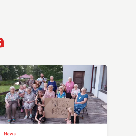
a
News