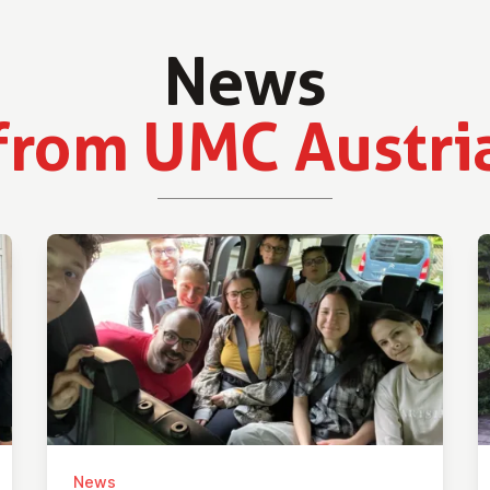
News
from UMC Austri
News