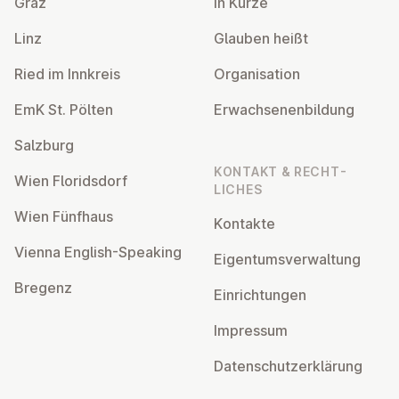
Graz
In Kürze
Linz
Glauben heißt
Ried im Innkreis
Or­gan­isa­tion
EmK St. Pölten
Er­wach­sen­en­bildung
Salzburg
KONTAKT & RECHT­
Wien Flor­idsdorf
LICHES
Wien Fünfhaus
Kontakte
Vienna English-Speaking
Ei­gentums­ver­wal­tung
Bregenz
Ein­rich­tun­gen
Impressum
Datens­chutzerklärung