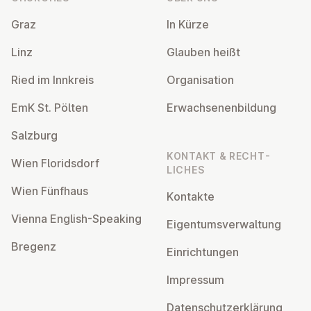
Graz
In Kürze
Linz
Glauben heißt
Ried im Innkreis
Or­gan­isa­tion
EmK St. Pölten
Er­wach­sen­en­bildung
Salzburg
KONTAKT & RECHT­
Wien Flor­idsdorf
LICHES
Wien Fünfhaus
Kontakte
Vienna English-Speaking
Ei­gentums­ver­wal­tung
Bregenz
Ein­rich­tun­gen
Impressum
Datens­chutzerklärung