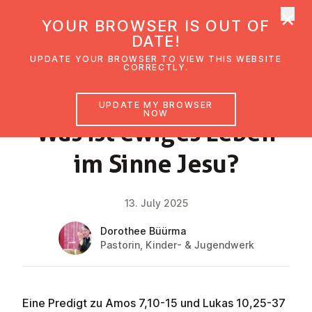
×
UMC Austria
YOUR BROWSER IS OUT OF
Ope
DATE!
UPDATE YOUR BROWSER TO VIEW THIS WEBSITE
CORRECTLY.
FAITH IMPULSE
UPDATE MY BROWSER
NOW
Was ist ewiges Leben
im Sinne Jesu?
13. July 2025
Dorothee Büürma
Pastorin, Kinder- & Jugendwerk
Eine Predigt zu Amos 7,10-15 und Lukas 10,25-37