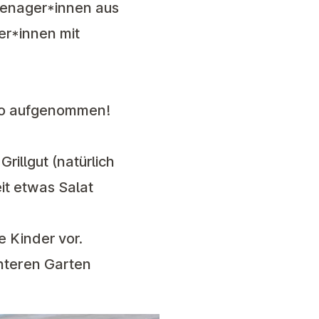
eenager*innen aus
r*innen mit
oto aufgenommen!
illgut (natürlich
it etwas Salat
e Kinder vor.
nteren Garten