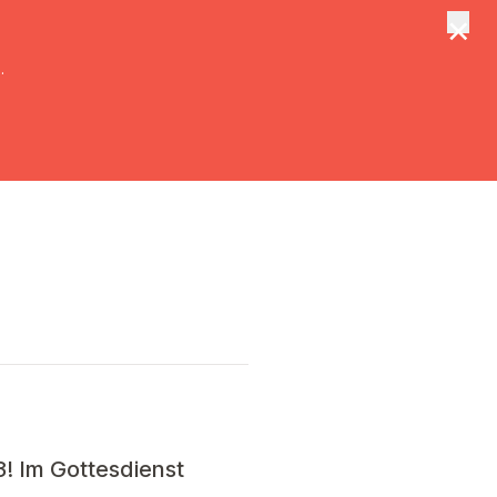
×
tungen
Suche
.
3
! Im Gottesdienst