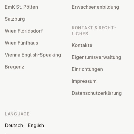
EmK St. Pölten
Er­wach­sen­en­bildung
Salzburg
KONTAKT & RECHT­
Wien Flor­idsdorf
LICHES
Wien Fünfhaus
Kontakte
Vienna English-Speaking
Ei­gentums­ver­wal­tung
Bregenz
Ein­rich­tun­gen
Impressum
Datens­chutzerklärung
LANGUAGE
Deutsch
English