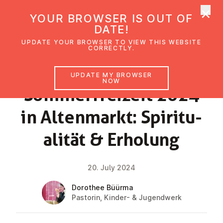
×
UMC Austria
YOUR BROWSER IS OUT OF
Ope
DATE!
UPDATE YOUR BROWSER TO VIEW THIS WEBSITE
CORRECTLY.
NEWS
UPDATE MY BROWSER
NOW
Som­mer­freizeit 2024
in Al­t­en­markt: Spir­itu­
al­ität & Erholung
20. July 2024
Dorothee Büürma
Pastorin, Kinder- & Jugendwerk