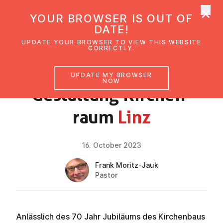
×
UMC Austria
YOUR BROWSER IS OUT OF
Ope
DATE!
UPDATE YOUR BROWSER TO VIEW THIS WEBSITE
CORRECTLY.
NEWS
UPDATE MY BROWSER
NOW
Gestal­tung Kirchen­
raum
Linz
16. October 2023
Frank Moritz-Jauk
Pastor
Anlässlich des 70 Jahr Jubiläums des Kirchenbaus