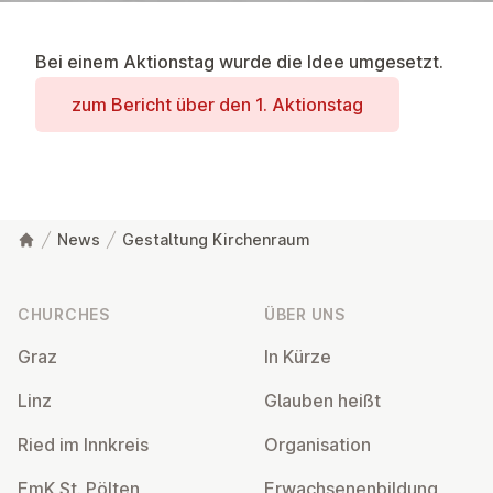
Bei einem Aktionstag wurde die Idee umgesetzt.
zum Bericht über den 1. Ak­tion­stag
News
Gestaltung Kirchenraum
Footer
CHURCHES
ÜBER UNS
Graz
In Kürze
Linz
Glauben heißt
Ried im Innkreis
Or­gan­isa­tion
EmK St. Pölten
Er­wach­sen­en­bildung