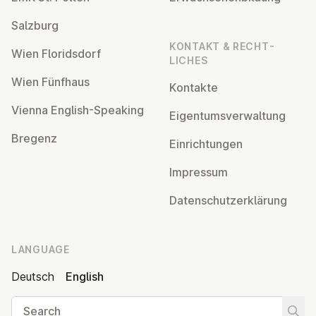
Salzburg
KONTAKT & RECHT­
Wien Flor­idsdorf
LICHES
Wien Fünfhaus
Kontakte
Vienna English-Speaking
Ei­gentums­ver­wal­tung
Bregenz
Ein­rich­tun­gen
Impressum
Datens­chutzerklärung
LANGUAGE
Deutsch
English
Search