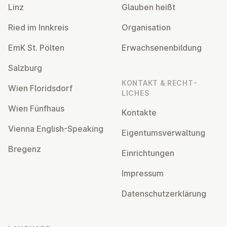
Linz
Glauben heißt
Ried im Innkreis
Or­gan­isa­tion
EmK St. Pölten
Er­wach­sen­en­bildung
Salzburg
KONTAKT & RECHT­
Wien Flor­idsdorf
LICHES
Wien Fünfhaus
Kontakte
Vienna English-Speaking
Ei­gentums­ver­wal­tung
Bregenz
Ein­rich­tun­gen
Impressum
Datens­chutzerklärung