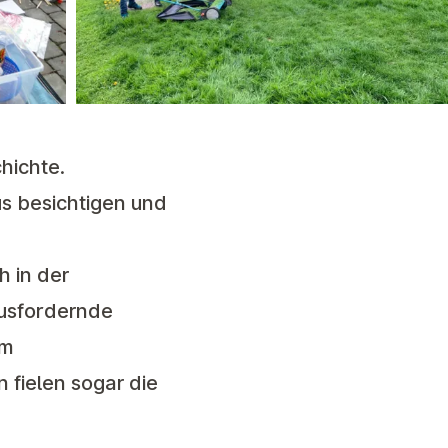
chichte.
s besichtigen und
 in der
ausfordernde
em
 fielen sogar die