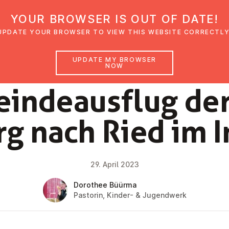
YOUR BROWSER IS OUT OF DATE!
den
Glaubensimpulse
News
Veranstal
UPDATE YOUR BROWSER TO VIEW THIS WEBSITE CORRECTLY
UPDATE MY BROWSER
NOW
NEWS
in­deau­s­flug d
rg nach Ried im I
29. April 2023
Dorothee Büürma
Pastorin, Kinder- & Jugendwerk