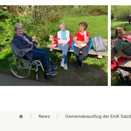
News
Gemeindeausflug der EmK Salzbu
Footer