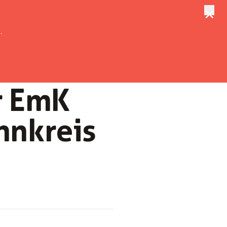
×
tungen
Suche
.
er EmK
nnkreis