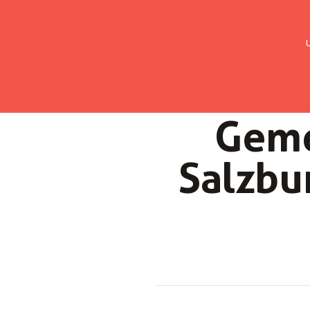
UMC Austria
Über uns
Gemein
Ge­me
Salzbu