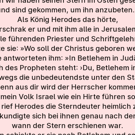
n wir haben seinen Stern im Osten ges
und sind gekommen, um ihn anzubeten.
Als König Herodes das hörte,
rschrak er und mit ihm alle in Jerusale
alle führenden Priester und Schriftgele
te sie: »Wo soll der Christus geboren 
e antworteten ihm: »In Betlehem in Jud
 des Propheten steht: ›Du, Betlehem 
swegs die unbedeutendste unter den St
enn aus dir wird der Herrscher komme
mein Volk Israel wie ein Hirte führen so
rief Herodes die Sterndeuter heimlich 
kundigte sich bei ihnen genau nach der
wann der Stern erschienen war.