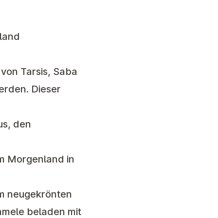
land
 von Tarsis, Saba
erden. Dieser
us, den
em Morgenland in
em neugekrönten
amele beladen mit