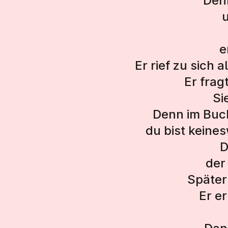
Den
e
Er rief zu sich 
Er frag
Si
Denn im Buch
du bist keine
D
der 
Später 
Er er