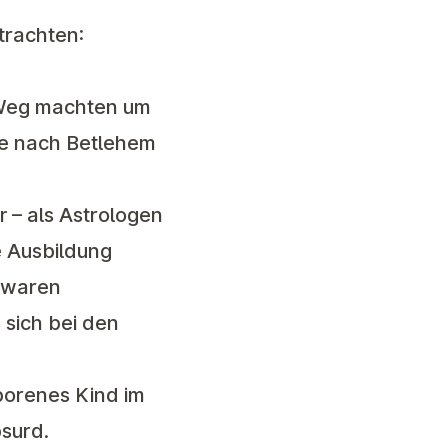
trachten:
 Weg machten um
se nach Betlehem
r – als Astrologen
e Ausbildung
e waren
sich bei den
borenes Kind im
bsurd.