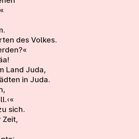
ehen
«
m.
hrten des Volkes.
werden?«
äa!
im Land Juda,
ädten in Juda.
n,
ll.‹«
zu sich.
 Zeit,