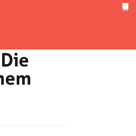
×
tungen
Suche
.
 Die
ehem