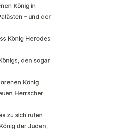
nen König in
alästen – und der
dass König Herodes
Königs, den sogar
borenen König
neuen Herrscher
es zu sich rufen
 König der Juden,