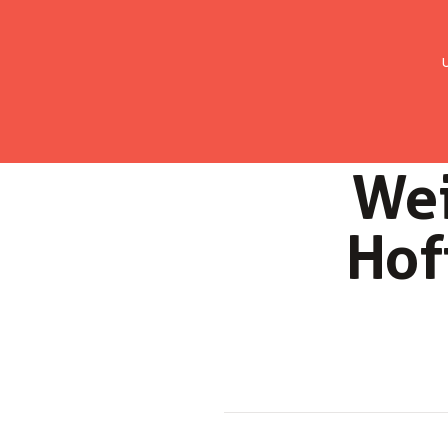
UMC Austria
Über uns
Gemein
Wei
Hof