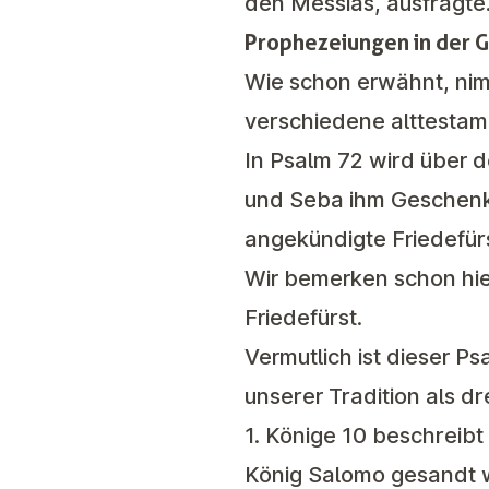
den Messias, ausfragte
Prophezeiungen in der 
Wie schon erwähnt, ni
verschiedene alttestam
In
Psalm 72
wird über d
und Seba ihm Geschenke
angekündigte Friedefürs
Wir bemerken schon hie
Friedefürst.
Vermutlich ist dieser 
unserer Tradition als d
1. Könige 10
beschreibt 
König Salomo gesandt 