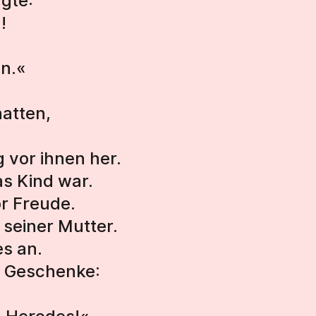
gte:
!
n.«
atten,
 vor ihnen her.
as Kind war.
or Freude.
 seiner Mutter.
es an.
m Geschenke: