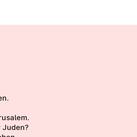
en.
rusalem.
r Juden?