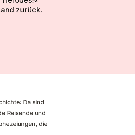
u Herodes!«
Land zurück.
hichte: Da sind
mde Reisende und
phezeiungen, die