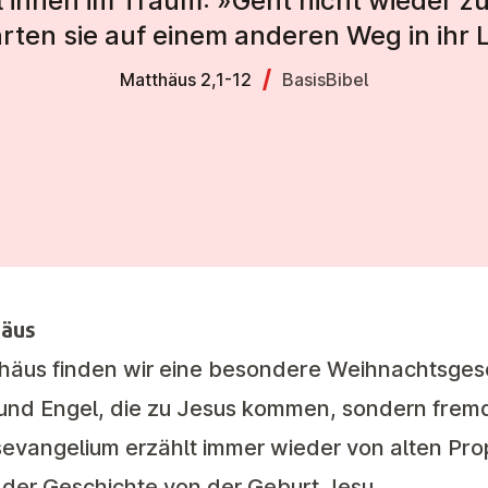
l ihnen im Traum: »Geht nicht wieder z
rten sie auf einem anderen Weg in ihr 
Matthäus 2,1-12
BasisBibel
häus
häus finden wir eine besondere Weihnachtsgesc
e und Engel, die zu Jesus kommen, sondern fre
sevangelium erzählt immer wieder von alten Pro
in der Geschichte von der Geburt Jesu.