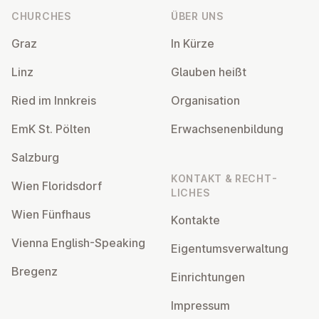
CHURCHES
ÜBER UNS
Graz
In Kürze
Linz
Glauben heißt
Ried im Innkreis
Or­gan­isa­tion
EmK St. Pölten
Er­wach­sen­en­bildung
Salzburg
KONTAKT & RECHT­
Wien Flor­idsdorf
LICHES
Wien Fünfhaus
Kontakte
Vienna English-Speaking
Ei­gentums­ver­wal­tung
Bregenz
Ein­rich­tun­gen
Impressum