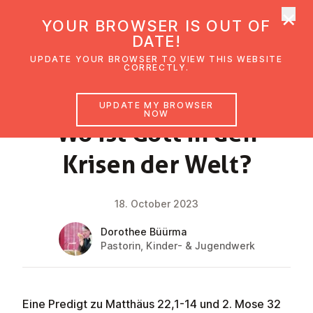
×
UMC Austria
YOUR BROWSER IS OUT OF
Ope
DATE!
UPDATE YOUR BROWSER TO VIEW THIS WEBSITE
CORRECTLY.
FAITH IMPULSE
UPDATE MY BROWSER
NOW
Wo ist Gott in den
Krisen der Welt?
18. October 2023
Dorothee Büürma
Pastorin, Kinder- & Jugendwerk
Eine Predigt zu Matthäus 22,1-14 und 2. Mose 32