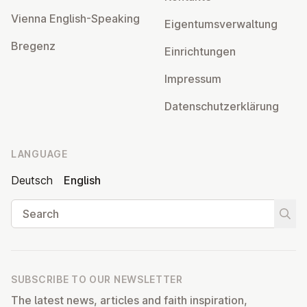
Vienna English-Speaking
Ei­gentums­ver­wal­tung
Bregenz
Ein­rich­tun­gen
Impressum
Datens­chutzerklärung
LANGUAGE
Deutsch
English
Search
Start
SUBSCRIBE TO OUR NEWSLETTER
The latest news, articles and faith inspiration,