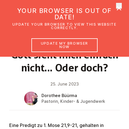
×
UMC Austria
YOUR BROWSER IS OUT OF
Ope
DATE!
UPDATE YOUR BROWSER TO VIEW THIS WEBSITE
CORRECTLY.
FAITH IMPULSE
UPDATE MY BROWSER
NOW
Gott sieht mich einfach
nicht... Oder doch?
25. June 2023
Dorothee Büürma
Pastorin, Kinder- & Jugendwerk
Eine Predigt zu 1. Mose 21,9-21, gehalten in