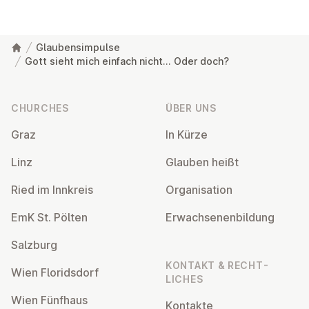
Glaubensimpulse
Gott sieht mich einfach nicht... Oder doch?
Footer
CHURCHES
ÜBER UNS
Graz
In Kürze
Linz
Glauben heißt
Ried im Innkreis
Or­gan­isa­tion
EmK St. Pölten
Er­wach­sen­en­bildung
Salzburg
KONTAKT & RECHT­
Wien Flor­idsdorf
LICHES
Wien Fünfhaus
Kontakte