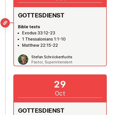
GOTTES­DI­ENST
Bible texts
Exodus 33:12-23
1 Thessalonians 1:1-10
Matthew 22:15-22
Stefan Schröckenfuchs
Pastor, Superintendent
29
Oct
GOTTES­DI­ENST