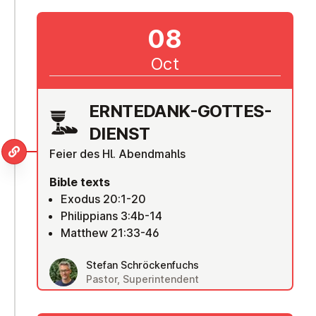
08
Oct
ERNTEDANK-GOTTES­
DI­ENST
Feier des Hl. Abendmahls
Bible texts
Exodus 20:1-20
Philippians 3:4b-14
Matthew 21:33-46
Stefan Schröckenfuchs
Pastor, Superintendent