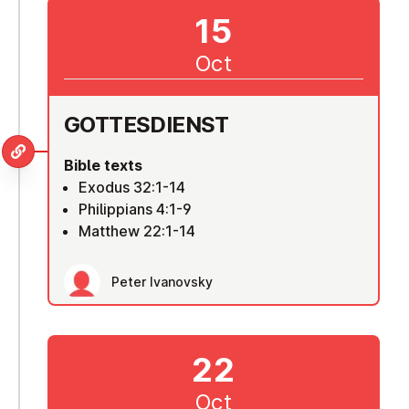
15
Oct
GOTTES­DI­ENST
Bible texts
Exodus 32:1-14
Philippians 4:1-9
Matthew 22:1-14
Peter Ivanovsky
22
Oct