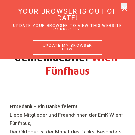
×
UMC Austria
YOUR BROWSER IS OUT OF
Ope
DATE!
UPDATE YOUR BROWSER TO VIEW THIS WEBSITE
CORRECTLY.
OKTOBER - NOVEMBER
UPDATE MY BROWSER
NOW
Ge­meinde­brief
Wien-
Fünfhaus
Erntedank – ein Danke feiern!
Liebe Mitglieder und Freund:innen der EmK Wien-
Fünfhaus,
Der Oktober ist der Monat des Danks! Besonders