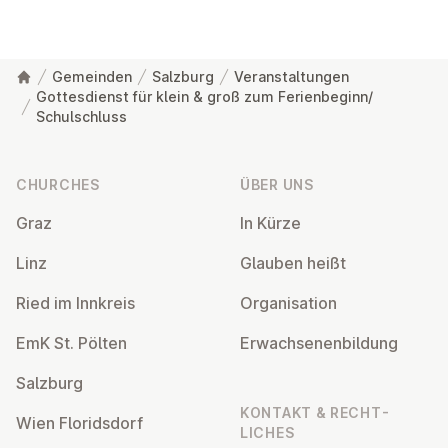
Gemeinden
Salzburg
Veranstaltungen
Gottesdienst für klein & groß zum Ferienbeginn/
Schulschluss
Footer
CHURCHES
ÜBER UNS
Graz
In Kürze
Linz
Glauben heißt
Ried im Innkreis
Or­gan­isa­tion
EmK St. Pölten
Er­wach­sen­en­bildung
Salzburg
KONTAKT & RECHT­
Wien Flor­idsdorf
LICHES