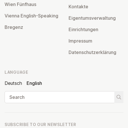
Wien Fünfhaus
Kontakte
Vienna English-Speaking
Ei­gentums­ver­wal­tung
Bregenz
Ein­rich­tun­gen
Impressum
Datens­chutzerklärung
LANGUAGE
Deutsch
English
Search
Start
SUBSCRIBE TO OUR NEWSLETTER