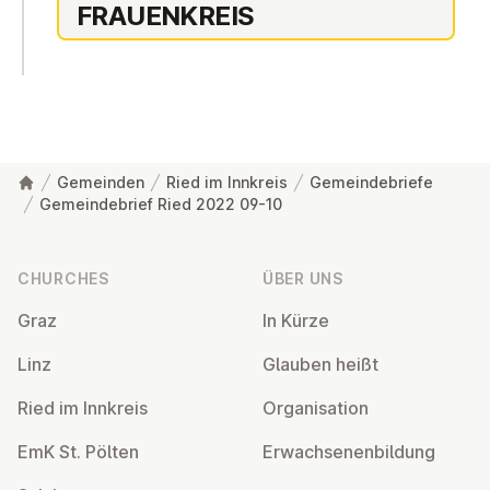
FRAUEN­KRE­IS
Gemeinden
Ried im Innkreis
Gemeindebriefe
Gemeindebrief Ried 2022 09-10
Footer
CHURCHES
ÜBER UNS
Graz
In Kürze
Linz
Glauben heißt
Ried im Innkreis
Or­gan­isa­tion
EmK St. Pölten
Er­wach­sen­en­bildung