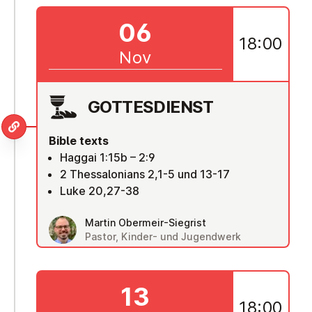
06
18:00
Nov
GOTTES­DI­ENST
Bible texts
Haggai 1:15b – 2:9
2 Thessalonians 2,1-5 und 13-17
Luke 20,27-38
Martin Obermeir-Siegrist
Pastor, Kinder- und Jugendwerk
13
18:00