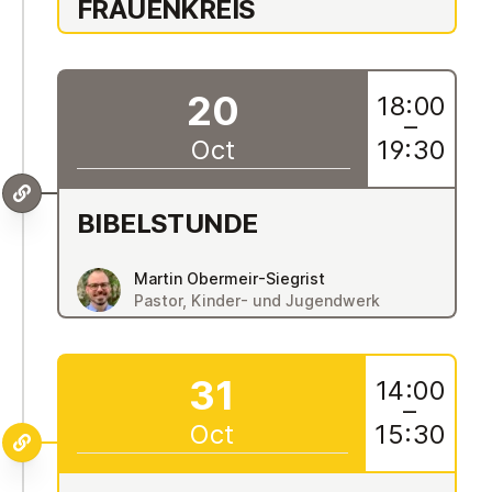
FRAUEN­KRE­IS
20
18:00
–
Oct
19:30
BIBEL­S­TUNDE
Martin Obermeir-Siegrist
Pastor, Kinder- und Jugendwerk
31
14:00
–
Oct
15:30