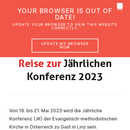
×
UMC Austria
YOUR BROWSER IS OUT OF
Ope
DATE!
UPDATE YOUR BROWSER TO VIEW THIS WEBSITE
CORRECTLY.
GEMEINDEBRIEF RIED SEPTEMBER-
UPDATE MY BROWSER
OKTOBER 2022
NOW
Reise zur
Jähr­lichen
Konferenz 2023
Von 18. bis 21. Mai 2023 wird die Jährliche
Konferenz (JK) der Evangelisch-methodistischen
Kirche in Österreich zu Gast in Linz sein.