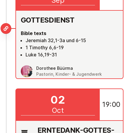
Sep
GOTTES­DI­ENST
Bible texts
Jeremiah 32,1-3a und 6-15
1 Timothy 6,6-19
Luke 16,19-31
Dorothee Büürma
Pastorin, Kinder- & Jugendwerk
02
19:00
Oct
ERNTEDANK-GOTTES­