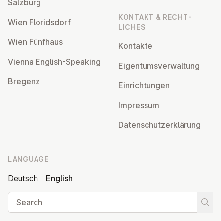
Salzburg
KONTAKT & RECHT­
Wien Flor­idsdorf
LICHES
Wien Fünfhaus
Kontakte
Vienna English-Speaking
Ei­gentums­ver­wal­tung
Bregenz
Ein­rich­tun­gen
Impressum
Datens­chutzerklärung
LANGUAGE
Deutsch
English
Search
Start