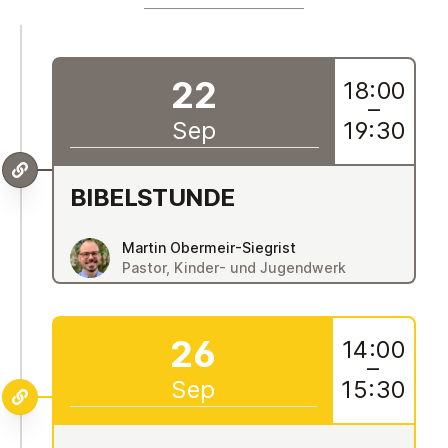
22
18:00
–
Sep
19:30
BIBEL­S­TUNDE
Martin Obermeir-Siegrist
Pastor, Kinder- und Jugendwerk
26
14:00
–
Sep
15:30