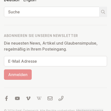
Suche
Suche
ABONNIEREN SIE UNSEREN NEWSLETTER
Die neuesten News, Artikel und Glaubensimpulse,
regelmäßig in Ihrem Posteingang.
E-Mail Adresse
Anmelden
© 2026 EmK Österreich, Alle Rechte vorbehalten.
Mediennachweise