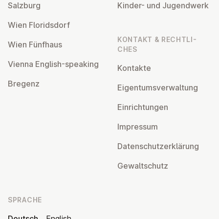
Salzburg
Kinder- und Ju­gend­werk
Wien Flo­rids­dorf
KONTAKT & RECHT­LI­
Wien Fünfhaus
CHES
Vienna English-speaking
Kontakte
Bregenz
Ei­gen­tums­ver­wal­tung
Ein­rich­tun­gen
Impressum
Da­ten­schutz­er­klä­rung
Ge­walt­schutz
SPRACHE
Deutsch
English