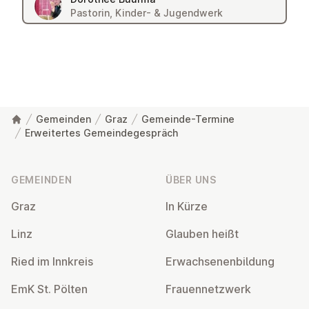
Pastorin, Kinder- & Jugendwerk
Gemeinden
Graz
Gemeinde-Termine
Erweitertes Gemeindegespräch
Fußzeile
GEMEINDEN
ÜBER UNS
Graz
In Kürze
Linz
Glauben heißt
Ried im Innkreis
Er­wach­se­nen­bil­dung
EmK St. Pölten
Frau­en­netz­werk