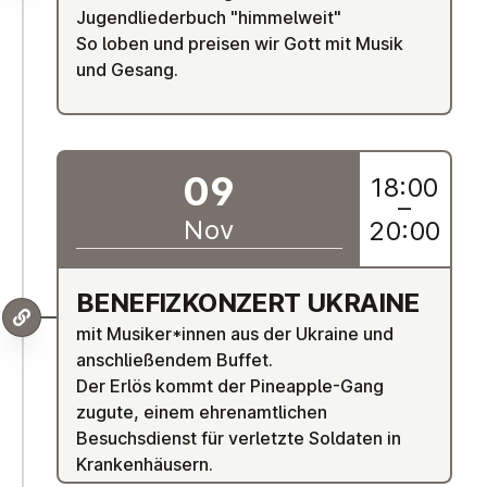
Jugendliederbuch "himmelweit"
So loben und preisen wir Gott mit Musik
und Gesang.
09
18:00
–
Nov
20:00
BE­NE­F­IZKONZERT UKRAINE
mit Musiker*innen aus der Ukraine und
anschließendem Buffet.
Der Erlös kommt der Pineapple-Gang
zugute, einem ehrenamtlichen
Besuchsdienst für verletzte Soldaten in
Krankenhäusern.