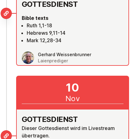
GOTTES­DI­ENST
Bible texts
Ruth 1,1-18
Hebrews 9,11-14
Mark 12,28-34
Gerhard Weissenbrunner
Laienprediger
10
Nov
GOTTES­DI­ENST
Dieser Gottesdienst wird im Livestream
übertragen.