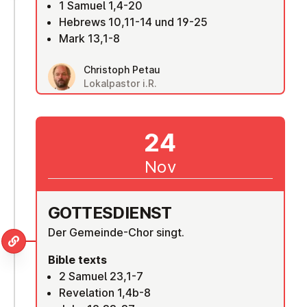
1 Samuel 1,4-20
Hebrews 10,11-14 und 19-25
Mark 13,1-8
Christoph Petau
Lokalpastor i.R.
24
Nov
GOTTES­DI­ENST
Der Gemeinde-Chor singt.
Bible texts
2 Samuel 23,1-7
Revelation 1,4b-8