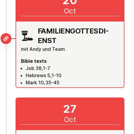
20
Oct
FAM­I­LI­EN­GOTTES­DI­
ENST
mit Andy und Team
Bible texts
Job 38,1-7
Hebrews 5,1-10
Mark 10,35-45
27
Oct