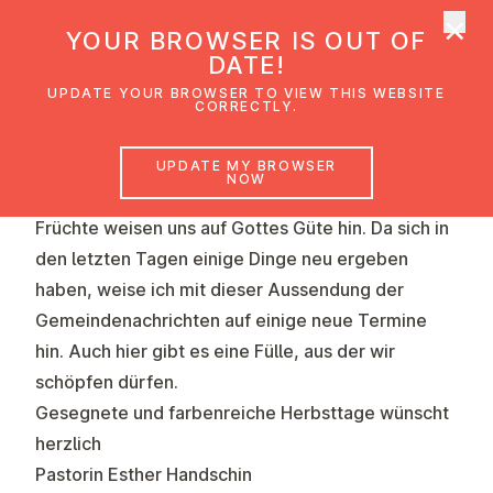
×
UMC Austria
YOUR BROWSER IS OUT OF
Ope
DATE!
UPDATE YOUR BROWSER TO VIEW THIS WEBSITE
CORRECTLY.
UPDATE MY BROWSER
NOW
Die Farben des Herbstes und die Vielfalt der
Früchte weisen uns auf Gottes Güte hin. Da sich in
den letzten Tagen einige Dinge neu ergeben
haben, weise ich mit dieser Aussendung der
Gemeindenachrichten auf einige neue Termine
hin. Auch hier gibt es eine Fülle, aus der wir
schöpfen dürfen.
Gesegnete und farbenreiche Herbsttage wünscht
herzlich
Pastorin Esther Handschin