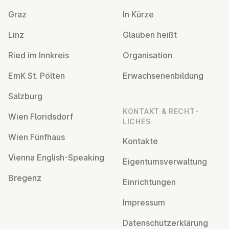
Graz
In Kürze
Linz
Glauben heißt
Ried im Innkreis
Or­gan­isa­tion
EmK St. Pölten
Er­wach­sen­en­bildung
Salzburg
KONTAKT & RECHT­
Wien Flor­idsdorf
LICHES
Wien Fünfhaus
Kontakte
Vienna English-Speaking
Ei­gentums­ver­wal­tung
Bregenz
Ein­rich­tun­gen
Impressum
Datens­chutzerklärung