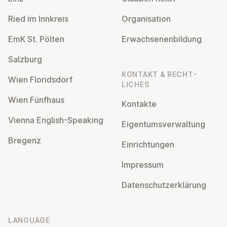
Ried im Innkreis
Or­gan­isa­tion
EmK St. Pölten
Er­wach­sen­en­bildung
Salzburg
KONTAKT & RECHT­
Wien Flor­idsdorf
LICHES
Wien Fünfhaus
Kontakte
Vienna English-Speaking
Ei­gentums­ver­wal­tung
Bregenz
Ein­rich­tun­gen
Impressum
Datens­chutzerklärung
LANGUAGE