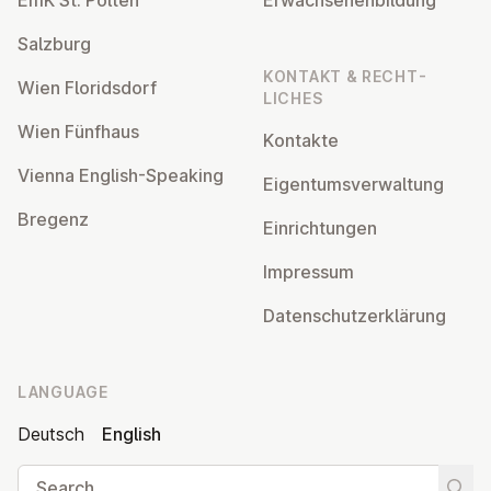
EmK St. Pölten
Er­wach­sen­en­bildung
Salzburg
KONTAKT & RECHT­
Wien Flor­idsdorf
LICHES
Wien Fünfhaus
Kontakte
Vienna English-Speaking
Ei­gentums­ver­wal­tung
Bregenz
Ein­rich­tun­gen
Impressum
Datens­chutzerklärung
LANGUAGE
Deutsch
English
Search