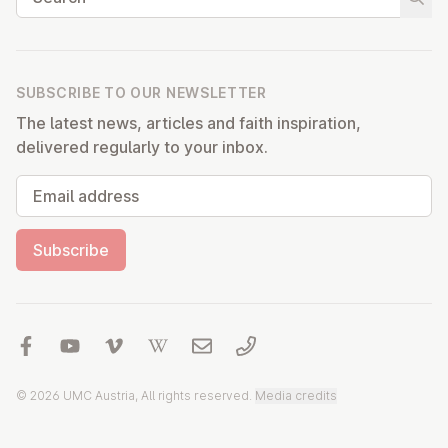
Start
SUBSCRIBE TO OUR NEWSLETTER
The latest news, articles and faith inspiration,
delivered regularly to your inbox.
Email address
Subscribe
© 2026 UMC Austria, All rights reserved.
Media credits