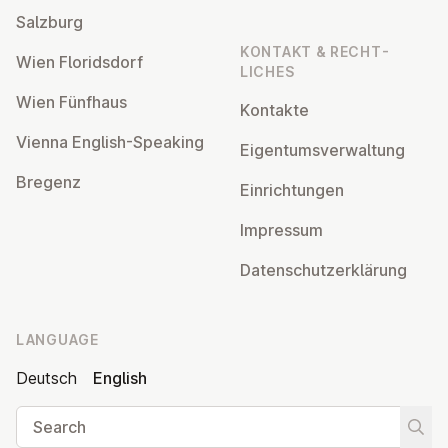
Salzburg
KONTAKT & RECHT­
Wien Flor­idsdorf
LICHES
Wien Fünfhaus
Kontakte
Vienna English-Speaking
Ei­gentums­ver­wal­tung
Bregenz
Ein­rich­tun­gen
Impressum
Datens­chutzerklärung
LANGUAGE
Deutsch
English
Search
Start