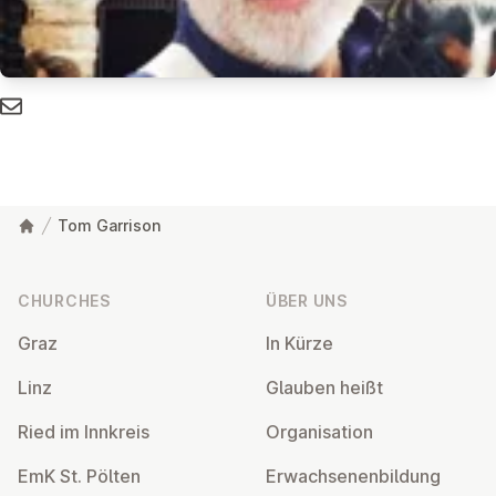
Tom Garrison
Footer
CHURCHES
ÜBER UNS
Graz
In Kürze
Linz
Glauben heißt
Ried im Innkreis
Or­gan­isa­tion
EmK St. Pölten
Er­wach­sen­en­bildung