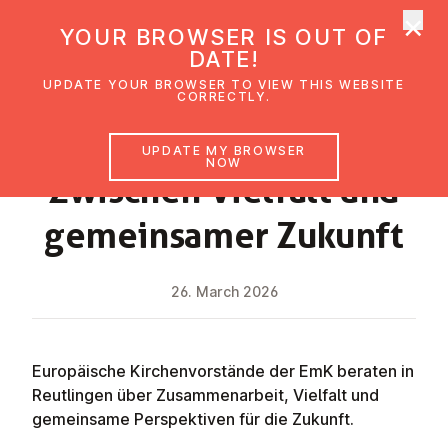
×
UMC Austria
YOUR BROWSER IS OUT OF
Ope
DATE!
UPDATE YOUR BROWSER TO VIEW THIS WEBSITE
CORRECTLY.
NEWS
UPDATE MY BROWSER
NOW
Zwischen Vielfalt und
ge­mein­samer Zukunft
26. March 2026
Europäische Kirchenvorstände der EmK beraten in
Reutlingen über Zusammenarbeit, Vielfalt und
gemeinsame Perspektiven für die Zukunft.