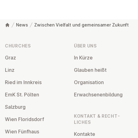
News
Zwischen Vielfalt und gemeinsamer Zukunft
Footer
CHURCHES
ÜBER UNS
Graz
In Kürze
Linz
Glauben heißt
Ried im Innkreis
Or­gan­isa­tion
EmK St. Pölten
Er­wach­sen­en­bildung
Salzburg
KONTAKT & RECHT­
Wien Flor­idsdorf
LICHES
Wien Fünfhaus
Kontakte