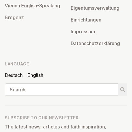
Vienna English-Speaking
Ei­gentums­ver­wal­tung
Bregenz
Ein­rich­tun­gen
Impressum
Datens­chutzerklärung
LANGUAGE
Deutsch
English
Search
Start
SUBSCRIBE TO OUR NEWSLETTER
The latest news, articles and faith inspiration,