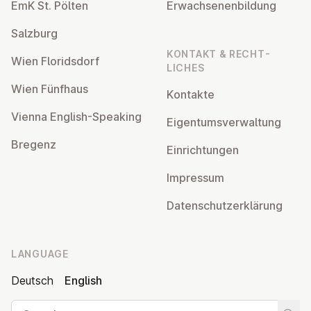
EmK St. Pölten
Er­wach­sen­en­bildung
Salzburg
KONTAKT & RECHT­
Wien Flor­idsdorf
LICHES
Wien Fünfhaus
Kontakte
Vienna English-Speaking
Ei­gentums­ver­wal­tung
Bregenz
Ein­rich­tun­gen
Impressum
Datens­chutzerklärung
LANGUAGE
Deutsch
English
Search