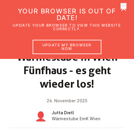
×
UMC Austria
YOUR BROWSER IS OUT OF
Ope
DATE!
UPDATE YOUR BROWSER TO VIEW THIS WEBSITE
CORRECTLY.
NEWS
UPDATE MY BROWSER
NOW
Wärmes­tube in Wien
Fünfhaus - es geht
wieder los!
26. November 2025
Jutta Dietl
Wärmestube EmK Wien