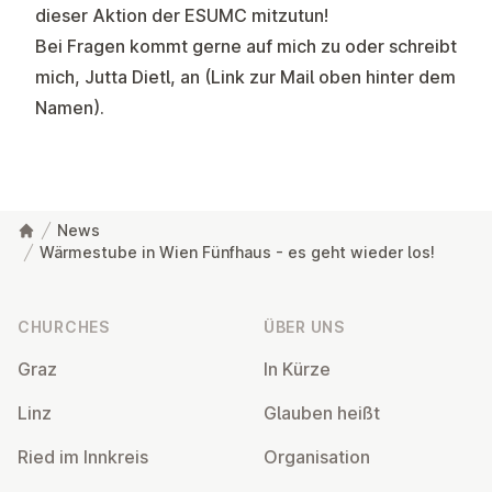
dieser Aktion der ESUMC mitzutun!
Bei Fragen kommt gerne auf mich zu oder schreibt
mich, Jutta Dietl, an (Link zur Mail oben hinter dem
Namen).
News
Wärmestube in Wien Fünfhaus - es geht wieder los!
Footer
CHURCHES
ÜBER UNS
Graz
In Kürze
Linz
Glauben heißt
Ried im Innkreis
Or­gan­isa­tion