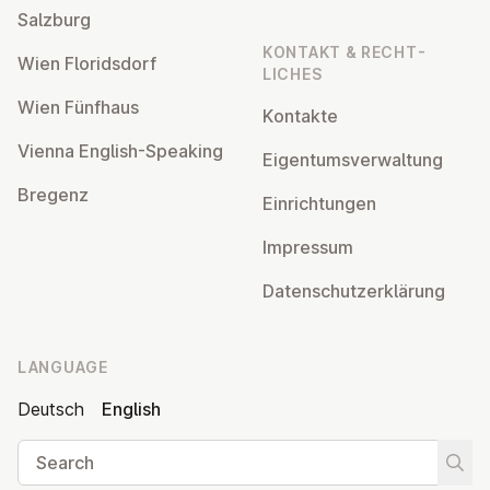
Salzburg
KONTAKT & RECHT­
Wien Flor­idsdorf
LICHES
Wien Fünfhaus
Kontakte
Vienna English-Speaking
Ei­gentums­ver­wal­tung
Bregenz
Ein­rich­tun­gen
Impressum
Datens­chutzerklärung
LANGUAGE
Deutsch
English
Search
Start