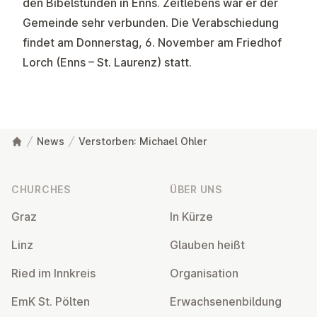
den Bibelstunden in Enns. Zeitlebens war er der
Gemeinde sehr verbunden. Die Verabschiedung
findet am Donnerstag, 6. November am Friedhof
Lorch (Enns – St. Laurenz) statt.
News
Verstorben: Michael Ohler
Footer
CHURCHES
ÜBER UNS
Graz
In Kürze
Linz
Glauben heißt
Ried im Innkreis
Or­gan­isa­tion
EmK St. Pölten
Er­wach­sen­en­bildung