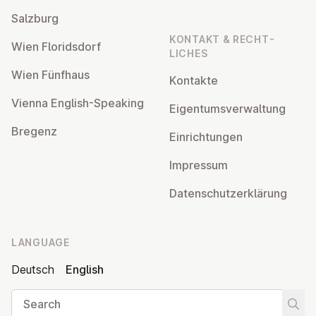
Salzburg
KONTAKT & RECHT­
Wien Flor­idsdorf
LICHES
Wien Fünfhaus
Kontakte
Vienna English-Speaking
Ei­gentums­ver­wal­tung
Bregenz
Ein­rich­tun­gen
Impressum
Datens­chutzerklärung
LANGUAGE
Deutsch
English
Search
Start