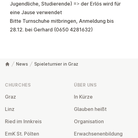
Jugendliche, Studierende) => der Erlös wird für
eine Jause verwendet
Bitte Turnschuhe mitbringen, Anmeldung bis
28.12. bei Gerhard (0650 4281632)
News
Spieleturnier in Graz
Footer
CHURCHES
ÜBER UNS
Graz
In Kürze
Linz
Glauben heißt
Ried im Innkreis
Or­gan­isa­tion
EmK St. Pölten
Er­wach­sen­en­bildung