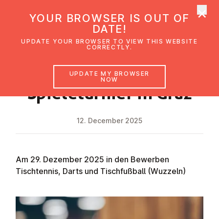
×
UMC Austria
YOUR BROWSER IS OUT OF
Ope
DATE!
UPDATE YOUR BROWSER TO VIEW THIS WEBSITE
CORRECTLY.
NEWS
UPDATE MY BROWSER
NOW
Spie­le­tu­rni­er in Graz
12. December 2025
Am 29. Dezember 2025 in den Bewerben
Tischtennis, Darts und Tischfußball (Wuzzeln)