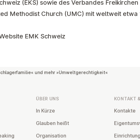
chweiz (EKS) sowie des Verbandes Freikirchen
ited Methodist Church (UMC) mit weltweit etwa 
Website EMK Schweiz
Schlagerfamilie« und mehr »Umweltgerechtigkeit«
ÜBER UNS
KONTAKT &
In Kürze
Kontakte
Glauben heißt
Ei­gentums­
eaking
Or­gan­isa­tion
Ein­rich­tun