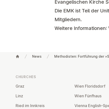
Evangelischen Kirche S
Die EMK ist Teil der Un
Mitgliedern.
Weitere Informationen:
News
Methodisten: Fortführung der »
Footer
CHURCHES
Graz
Wien Flor­idsdorf
Linz
Wien Fünfhaus
Ried im Innkreis
Vienna English-Sp