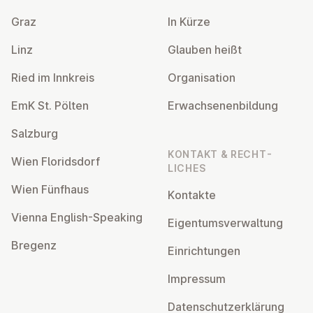
Graz
In Kürze
Linz
Glauben heißt
Ried im Innkreis
Or­gan­isa­tion
EmK St. Pölten
Er­wach­sen­en­bildung
Salzburg
KONTAKT & RECHT­
Wien Flor­idsdorf
LICHES
Wien Fünfhaus
Kontakte
Vienna English-Speaking
Ei­gentums­ver­wal­tung
Bregenz
Ein­rich­tun­gen
Impressum
Datens­chutzerklärung