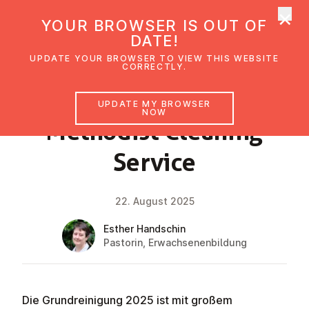
×
UMC Austria
YOUR BROWSER IS OUT OF
Ope
DATE!
UPDATE YOUR BROWSER TO VIEW THIS WEBSITE
CORRECTLY.
NEWS
UPDATE MY BROWSER
NOW
Methodist Cleaning
Service
22. August 2025
Esther Handschin
Pastorin, Erwachsenenbildung
Die Grundreinigung 2025 ist mit großem