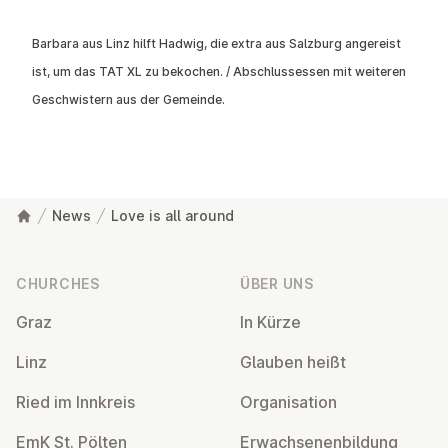
Barbara aus Linz hilft Hadwig, die extra aus Salzburg angereist
ist, um das TAT XL zu bekochen. / Abschlussessen mit weiteren
Geschwistern aus der Gemeinde.
News
Love is all around
Footer
CHURCHES
ÜBER UNS
Graz
In Kürze
Linz
Glauben heißt
Ried im Innkreis
Or­gan­isa­tion
EmK St. Pölten
Er­wach­sen­en­bildung