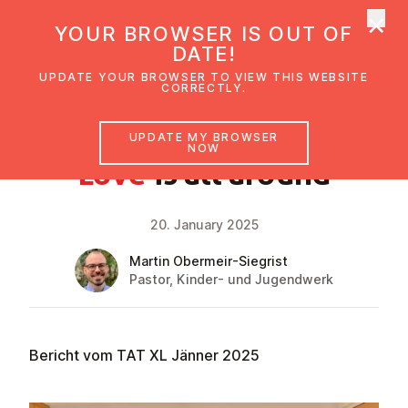
×
UMC Austria
YOUR BROWSER IS OUT OF
Ope
DATE!
UPDATE YOUR BROWSER TO VIEW THIS WEBSITE
CORRECTLY.
NEWS
UPDATE MY BROWSER
NOW
Love
is all around
20. January 2025
Martin Obermeir-Siegrist
Pastor, Kinder- und Jugendwerk
Bericht vom TAT XL Jänner 2025