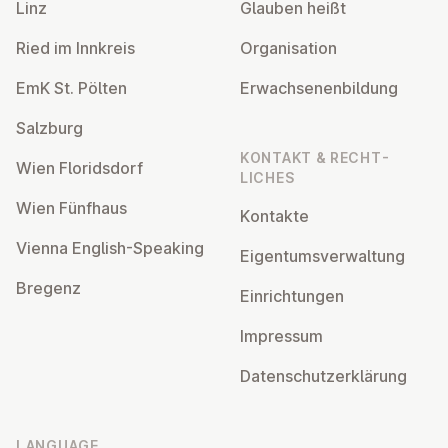
Linz
Glauben heißt
Ried im Innkreis
Or­gan­isa­tion
EmK St. Pölten
Er­wach­sen­en­bildung
Salzburg
KONTAKT & RECHT­
Wien Flor­idsdorf
LICHES
Wien Fünfhaus
Kontakte
Vienna English-Speaking
Ei­gentums­ver­wal­tung
Bregenz
Ein­rich­tun­gen
Impressum
Datens­chutzerklärung
LANGUAGE