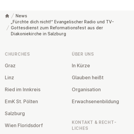
News
„Fürchte dich nicht!“ Evangelischer Radio und TV-
Gottesdienst zum Reformationsfest aus der
Diakoniekirche in Salzburg
Footer
CHURCHES
ÜBER UNS
Graz
In Kürze
Linz
Glauben heißt
Ried im Innkreis
Or­gan­isa­tion
EmK St. Pölten
Er­wach­sen­en­bildung
Salzburg
KONTAKT & RECHT­
Wien Flor­idsdorf
LICHES