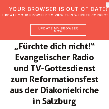
UMC Austria
YOUR BROWSER IS OUT OF DATE!
UPDATE YOUR BROWSER TO VIEW THIS WEBSITE CORRECT
UPDATE MY BROWSER
NOW
NEWS
„Fürchte dich nicht!“
Evan­gel­is­cher Radio
und TV-Gottes­di­enst
zum Re­form­a­tionsfest
aus der Diakoniekirche
in Salzburg