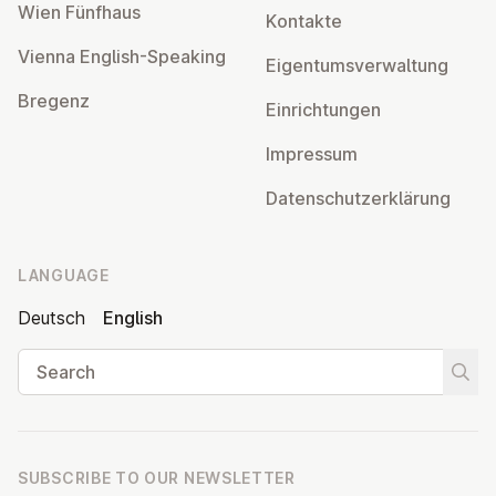
Wien Fünfhaus
Kontakte
Vienna English-Speaking
Ei­gentums­ver­wal­tung
Bregenz
Ein­rich­tun­gen
Impressum
Datens­chutzerklärung
LANGUAGE
Deutsch
English
Search
Start
SUBSCRIBE TO OUR NEWSLETTER