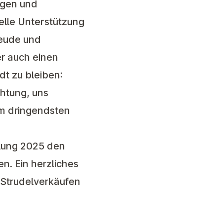
igen und
elle Unterstützung
reude und
r auch einen
t zu bleiben:
chtung, uns
am dringendsten
lung 2025 den
n. Ein herzliches
 Strudelverkäufen