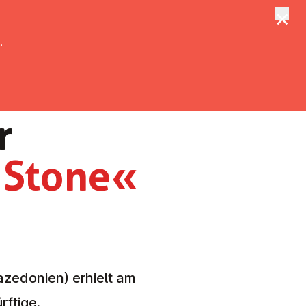
×
tungen
Suche
.
r
s Stone«
ze­do­nien) er­hielt am
rftige.