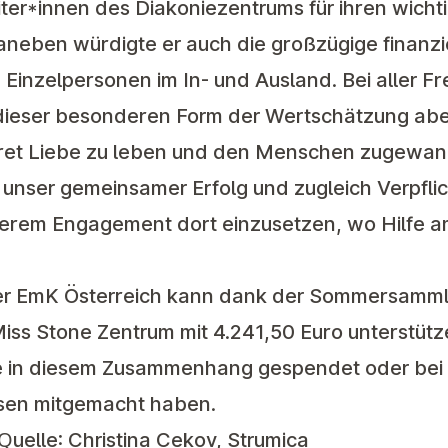
iter*innen des Diakoniezentrums für ihren wicht
aneben würdigte er auch die großzügige finanzi
Einzelpersonen im In- und Ausland. Bei aller F
n dieser besonderen Form der Wertschätzung abe
kret Liebe zu leben und den Menschen zugewand
 unser gemeinsamer Erfolg und zugleich Verpfli
ßerem Engagement dort einzusetzen, wo Hilfe 
er EmK Österreich kann dank der Sommersamm
ss Stone Zentrum mit 4.241,50 Euro unterstütze
ie in diesem Zusammenhang gespendet oder bei
sen mitgemacht haben.
 Quelle: Christina Cekov, Strumica