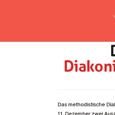
UMC Austria
Über uns
Gemein
Dia­kon
Das metho­dis­tische Dia
11. De­zem­ber zwei Aus­