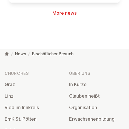
More news
News
Bischöflicher Besuch
Footer
CHURCHES
ÜBER UNS
Graz
In Kürze
Linz
Glauben heißt
Ried im Innkreis
Or­gan­isa­tion
EmK St. Pölten
Er­wach­sen­en­bildung