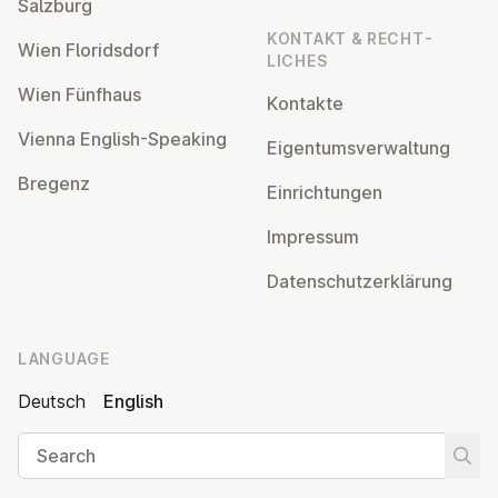
Salzburg
KONTAKT & RECHT­
Wien Flor­idsdorf
LICHES
Wien Fünfhaus
Kontakte
Vienna English-Speaking
Ei­gentums­ver­wal­tung
Bregenz
Ein­rich­tun­gen
Impressum
Datens­chutzerklärung
LANGUAGE
Deutsch
English
Search
Start