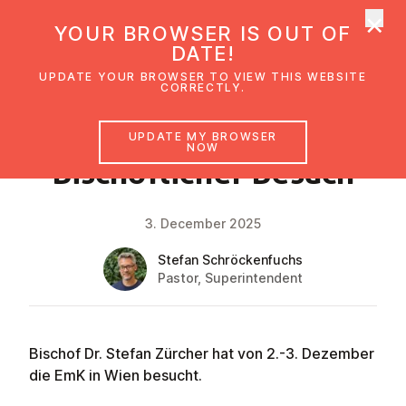
×
UMC Austria
YOUR BROWSER IS OUT OF
Ope
DATE!
UPDATE YOUR BROWSER TO VIEW THIS WEBSITE
CORRECTLY.
NEWS
UPDATE MY BROWSER
NOW
Bis­chöf­lich­er Besuch
3. December 2025
Stefan Schröckenfuchs
Pastor, Superintendent
Bischof Dr. Stefan Zürcher hat von 2.-3. Dezember
die EmK in Wien besucht.