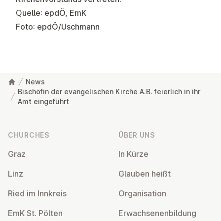
Quelle: epdÖ, EmK
Foto: epdÖ/Uschmann
News
Bischöfin der evangelischen Kirche A.B. feierlich in ihr
Amt eingeführt
Footer
CHURCHES
ÜBER UNS
Graz
In Kürze
Linz
Glauben heißt
Ried im Innkreis
Or­gan­isa­tion
EmK St. Pölten
Er­wach­sen­en­bildung