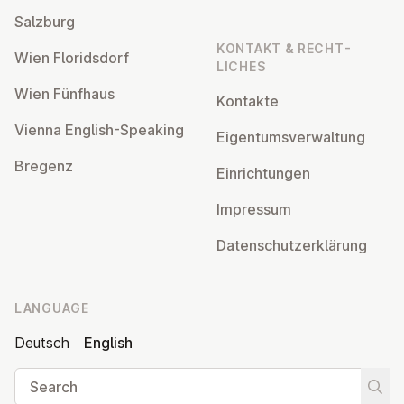
Salzburg
KONTAKT & RECHT­
Wien Flor­idsdorf
LICHES
Wien Fünfhaus
Kontakte
Vienna English-Speaking
Ei­gentums­ver­wal­tung
Bregenz
Ein­rich­tun­gen
Impressum
Datens­chutzerklärung
LANGUAGE
Deutsch
English
Search
Start