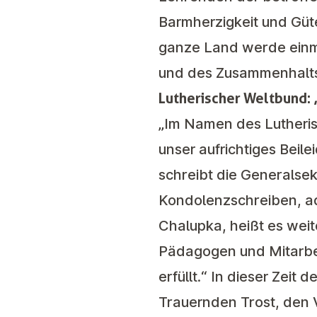
Barmherzigkeit und Güte
ganze Land werde einmal
und des Zusammenhalts 
Lutherischer Weltbund: 
„Im Namen des Lutheris
unser aufrichtiges Beil
schreibt die Generalse
Kondolenzschreiben, ad
Chalupka, heißt es weite
Pädagogen und Mitarbeit
erfüllt.“ In dieser Zei
Trauernden Trost, den V