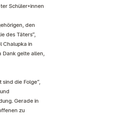
ter Schüler*innen
gehörigen, den
e des Täters“,
l Chalupka in
 Dank gelte allen,
 sind die Folge“,
 und
dung. Gerade in
offenen zu