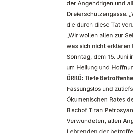
der Angehörigen und al
Dreierschützengasse. „W
die durch diese Tat ve
„Wir wollen allen zur S
was sich nicht erklären
Sonntag, dem 15. Juni i
um Heilung und Hoffnu
ÖRKÖ: Tiefe Betroffenh
Fassungslos und zutiefs
Ökumenischen Rates der
Bischof Tiran Petrosya
Verwundeten, allen Ang
Lehrenden der betroffe