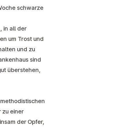
r Woche schwarze
in all der
gen um Trost und
uhalten und zu
Krankenhaus sind
gut überstehen,
h-methodistischen
 zu einer
insam der Opfer,