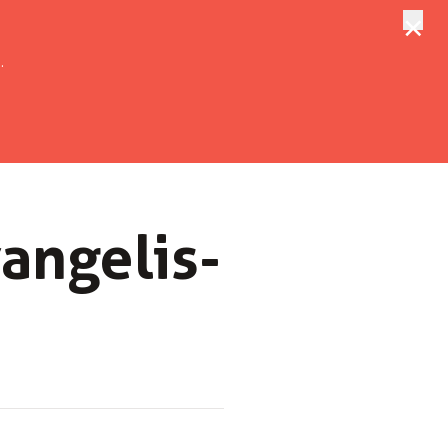
×
tungen
Suche
.
an­gel­is­