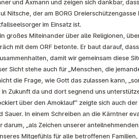
hner und Axmann und zeigen sich dankbar, dass
aul Nitsche, der am BORG Dreierschützengasse 
fallseelsorger im Einsatz ist.
in großes Miteinander über alle Religionen, über
präch mit dem ORF betonte. Er baut darauf, das
sammenhalten, damit wir gemeinsam diese Situ
öser Sicht stehe auch für „Menschen, die jemand
nicht die Frage, wie Gott das zulassen kann, „
 in Zukunft da und dort segnend uns unterstütz
ockiert über den Amoklauf“ zeigte sich auch der
 Sauer. In einem Schreiben an die Kärntner ev
er darum, „als Zeichen unserer anteilnehmenden
nseres Mitgefühls für alle betroffenen Familien