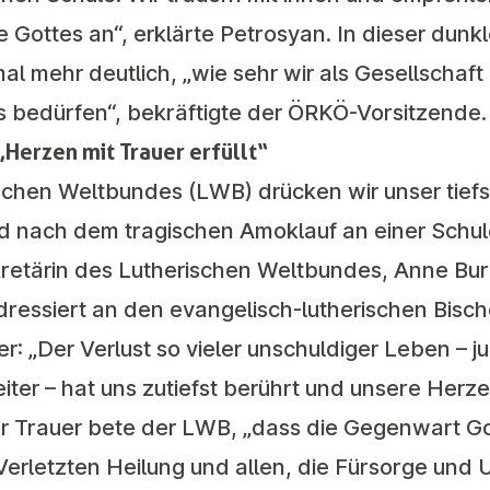
 Gottes an“, erklärte Petrosyan. In dieser dunk
 mehr deutlich, „wie sehr wir als Gesellschaft
bedürfen“, bekräftigte der ÖRKÖ-Vorsitzende.
„Herzen mit Trauer erfüllt“
chen Weltbundes (LWB) drücken wir unser tief
eid nach dem tragischen Amoklauf an einer Schule
kretärin des Lutherischen Weltbundes, Anne Bur
ressiert an den evangelisch-lutherischen Bisch
r: „Der Verlust so vieler unschuldiger Leben – j
er – hat uns zutiefst berührt und unsere Herze
t der Trauer bete der LWB, „dass die Gegenwart G
erletzten Heilung und allen, die Fürsorge und 