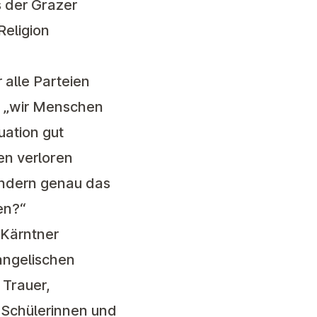
 der Grazer
Religion
 alle Parteien
s „wir Menschen
ation gut
en verloren
sondern genau das
en?“
 Kärntner
angelischen
 Trauer,
, Schülerinnen und