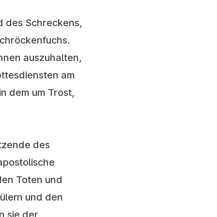
nd des Schreckens,
Schröckenfuchs.
 ihnen auszuhalten,
Gottesdiensten am
in dem um Trost,
itzende des
apostolische
 den Toten und
hülern und den
n sie der